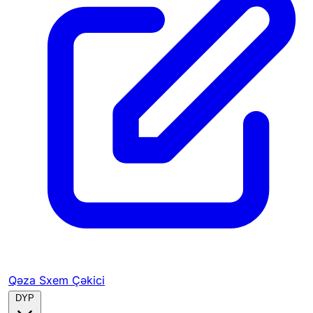
Qəza Sxem Çəkici
DYP