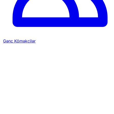
Gənc Köməkçilər