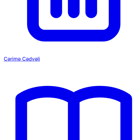
Cərimə Cədvəli