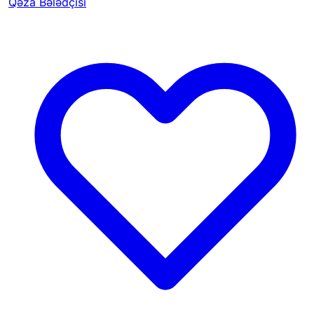
Qəza Bələdçisi