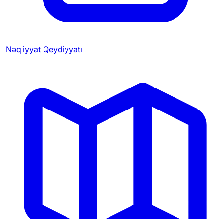
Nəqliyyat Qeydiyyatı