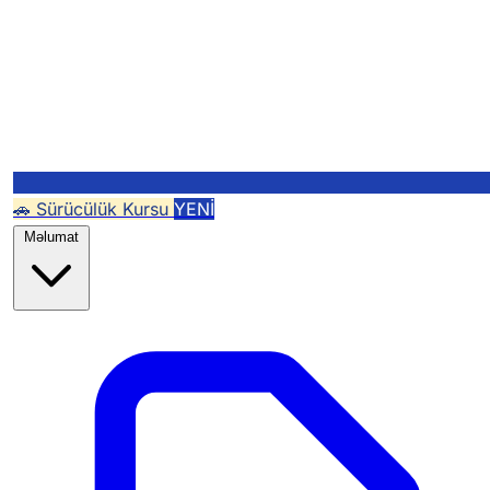
🚗 Sürücülük Kursu
YENİ
Məlumat