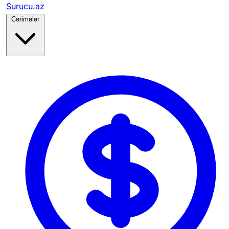
Surucu.az
Cərimələr