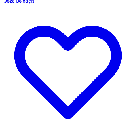
Qəza Bələdçisi