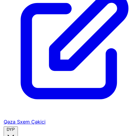
Qəza Sxem Çəkici
DYP