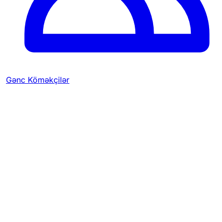
Gənc Köməkçilər