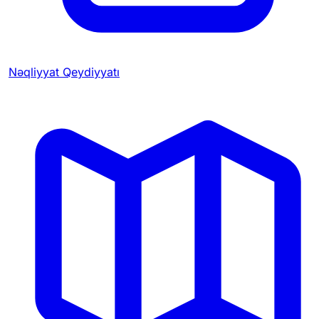
Nəqliyyat Qeydiyyatı