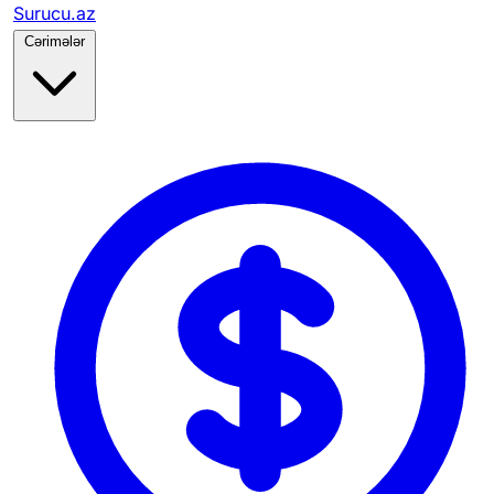
Surucu.az
Cərimələr