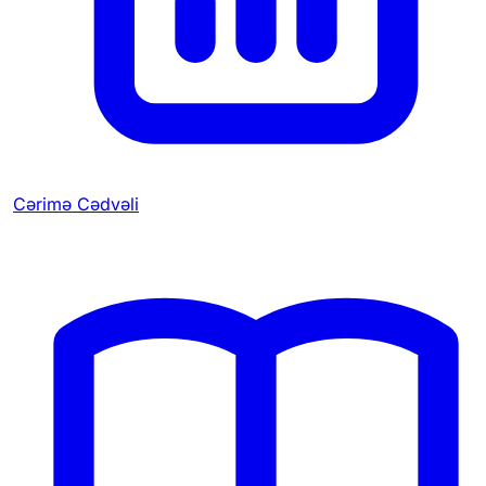
Cərimə Cədvəli