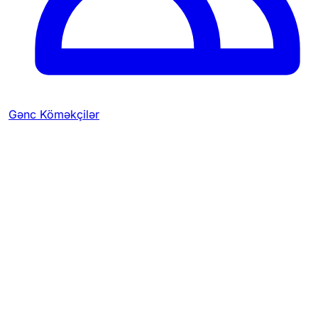
Gənc Köməkçilər