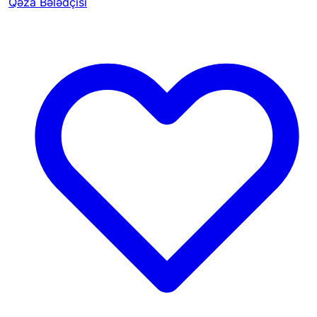
Qəza Bələdçisi