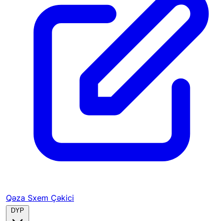
Qəza Sxem Çəkici
DYP