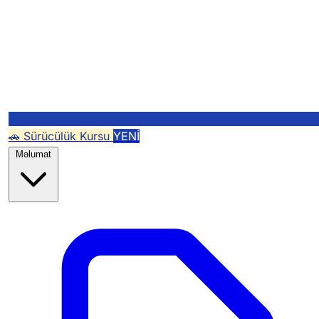
🚗 Sürücülük Kursu
YENİ
Məlumat