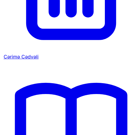
Cərimə Cədvəli