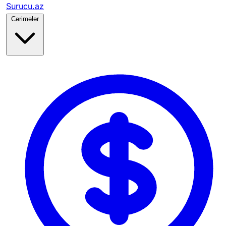
Surucu.az
Cərimələr