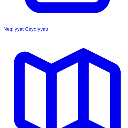
Nəqliyyat Qeydiyyatı