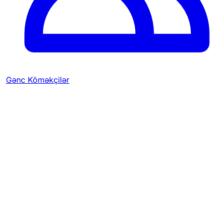
Gənc Köməkçilər