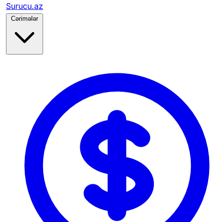
Surucu.az
Cərimələr