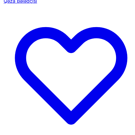
Qəza Bələdçisi