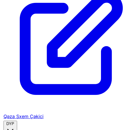
Qəza Sxem Çəkici
DYP