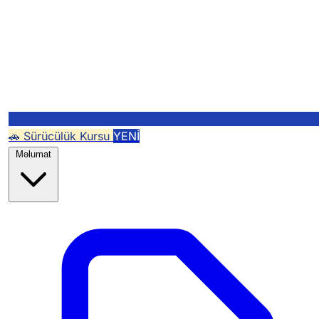
🚗 Sürücülük Kursu
YENİ
Məlumat