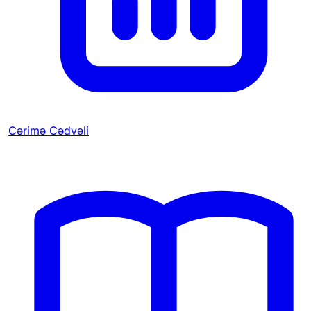
Cərimə Cədvəli