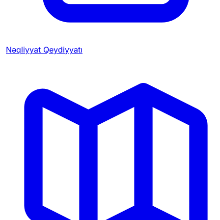
Nəqliyyat Qeydiyyatı