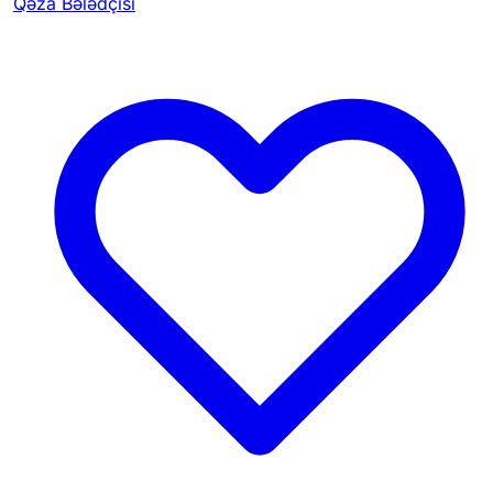
Qəza Bələdçisi