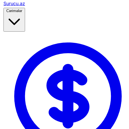
Surucu.az
Cərimələr