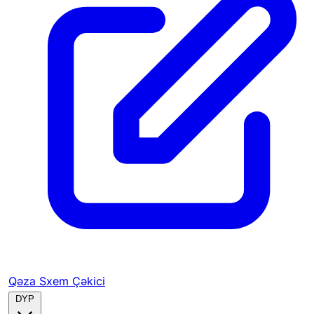
Qəza Sxem Çəkici
DYP