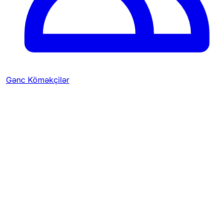
Gənc Köməkçilər