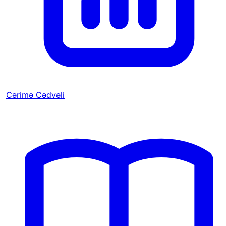
Cərimə Cədvəli