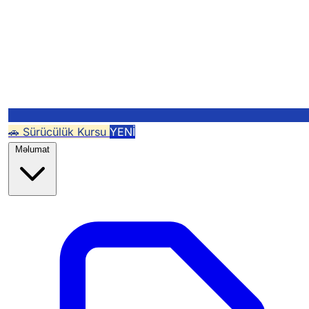
🚗 Sürücülük Kursu
YENİ
Məlumat