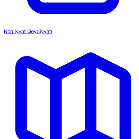
Nəqliyyat Qeydiyyatı