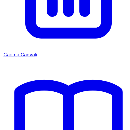
Cərimə Cədvəli