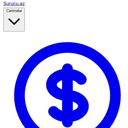
Surucu.az
Cərimələr