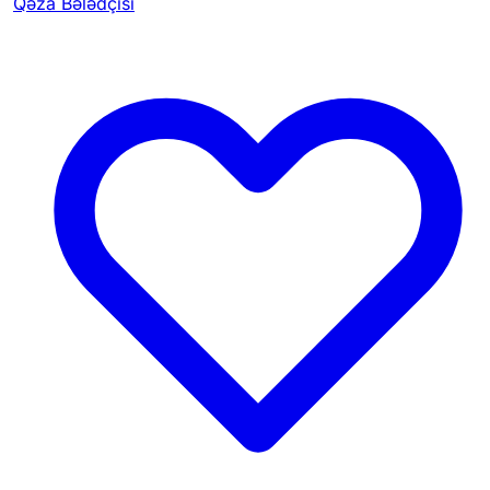
Qəza Bələdçisi