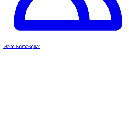
Gənc Köməkçilər