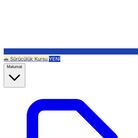
🚗 Sürücülük Kursu
YENİ
Məlumat