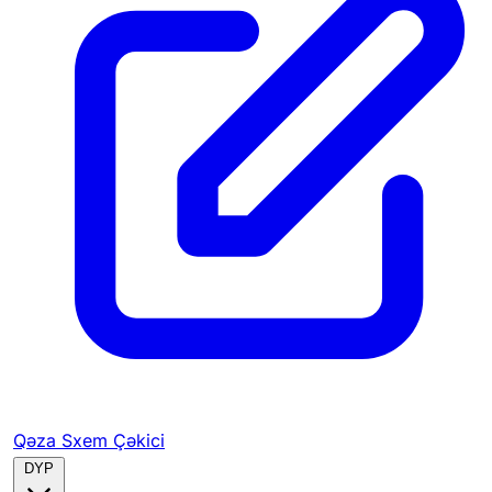
Qəza Sxem Çəkici
DYP