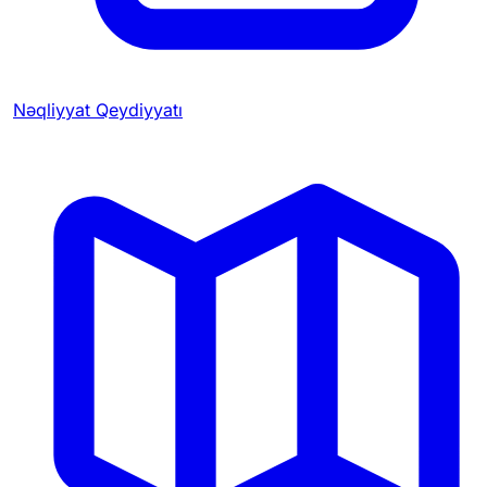
Nəqliyyat Qeydiyyatı