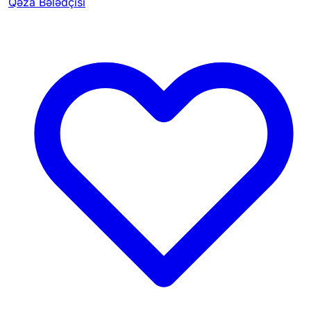
Qəza Bələdçisi