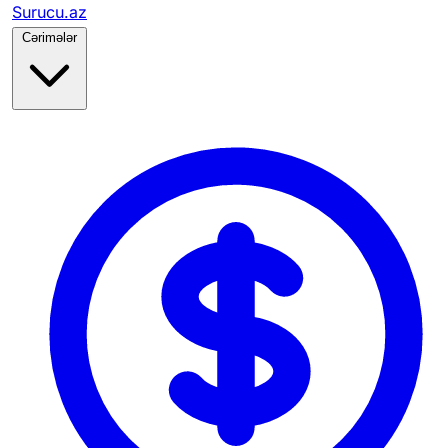
Surucu.az
Cərimələr