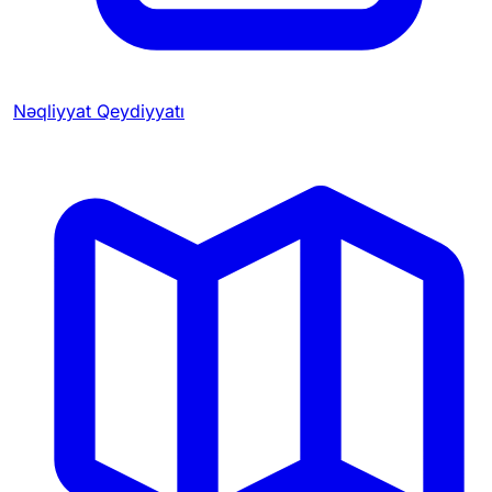
Nəqliyyat Qeydiyyatı