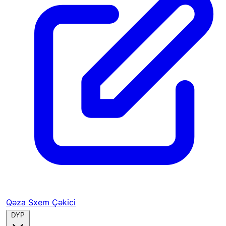
Qəza Sxem Çəkici
DYP