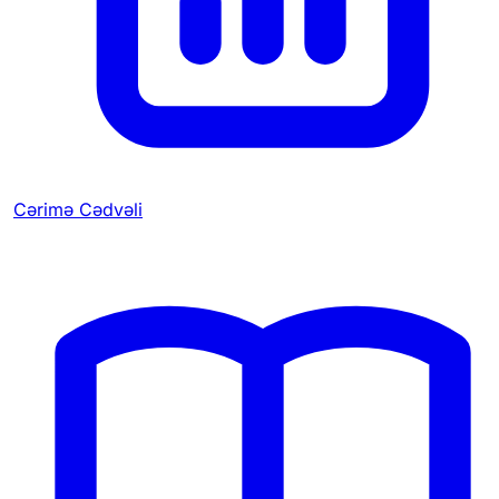
Cərimə Cədvəli