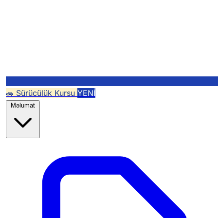
🚗 Sürücülük Kursu
YENİ
Məlumat