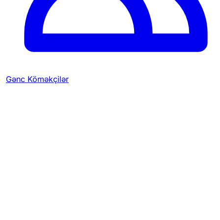
Gənc Köməkçilər