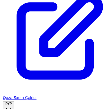
Qəza Sxem Çəkici
DYP