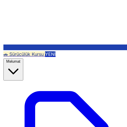
🚗 Sürücülük Kursu
YENİ
Məlumat