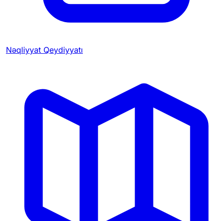
Nəqliyyat Qeydiyyatı