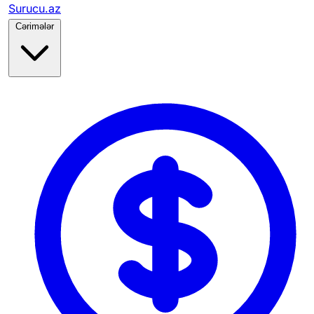
Surucu.az
Cərimələr