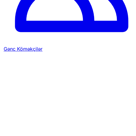
Gənc Köməkçilər