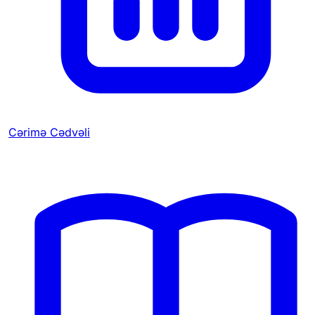
Cərimə Cədvəli