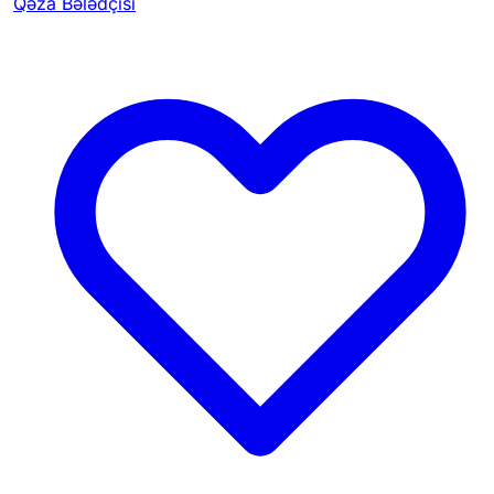
Qəza Bələdçisi