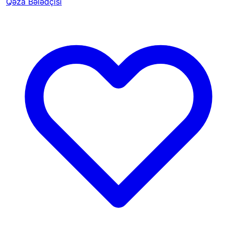
Qəza Bələdçisi