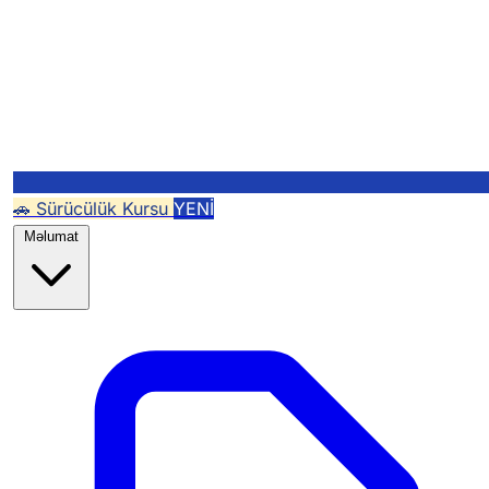
🚗 Sürücülük Kursu
YENİ
Məlumat