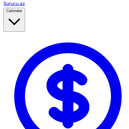
Surucu.az
Cərimələr