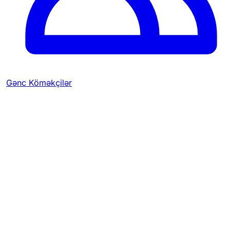
Gənc Köməkçilər