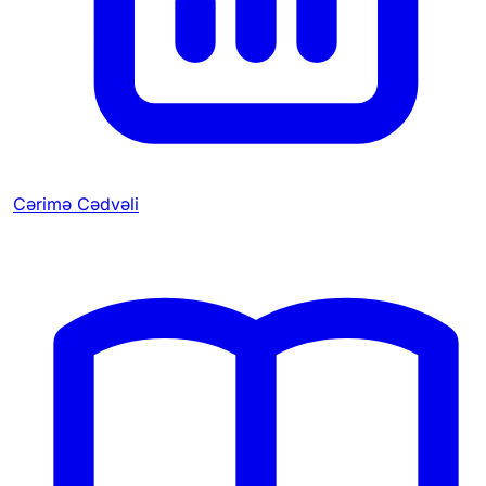
Cərimə Cədvəli