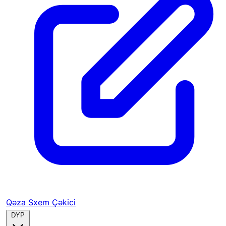
Qəza Sxem Çəkici
DYP