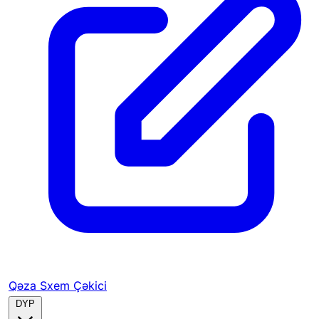
Qəza Sxem Çəkici
DYP