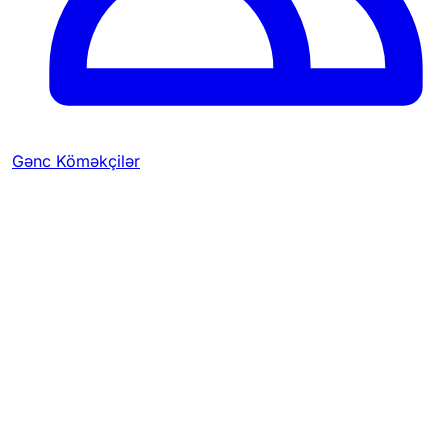
Gənc Köməkçilər