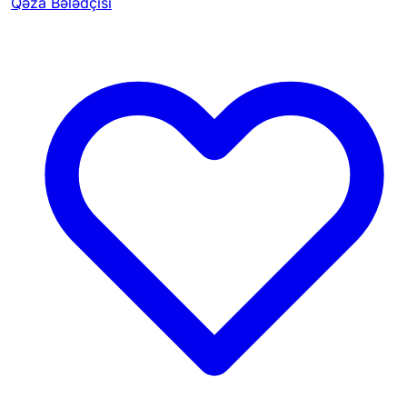
Qəza Bələdçisi