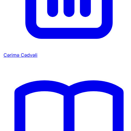
Cərimə Cədvəli