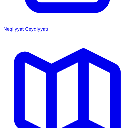
Nəqliyyat Qeydiyyatı