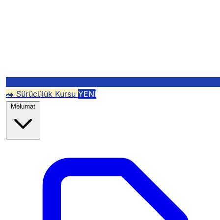
🚗 Sürücülük Kursu
YENİ
Məlumat