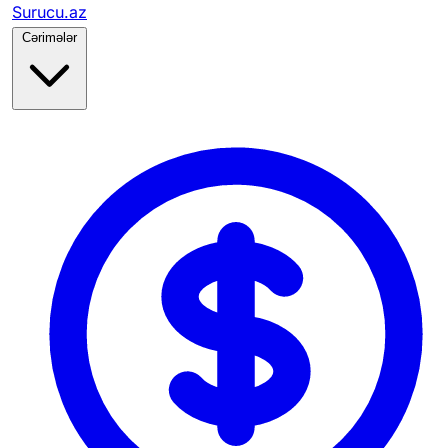
Surucu.az
Cərimələr