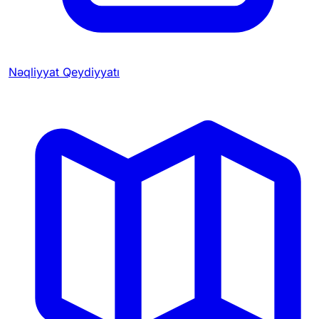
Nəqliyyat Qeydiyyatı