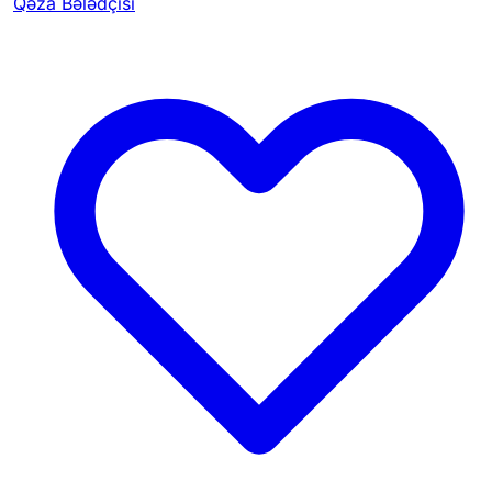
Qəza Bələdçisi