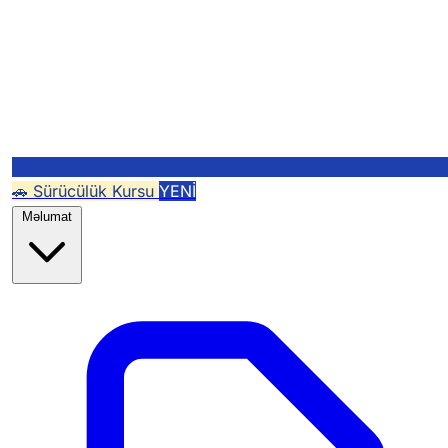
🚗 Sürücülük Kursu
YENİ
Məlumat