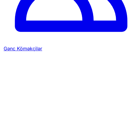
Gənc Köməkçilər