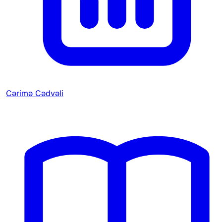
Cərimə Cədvəli