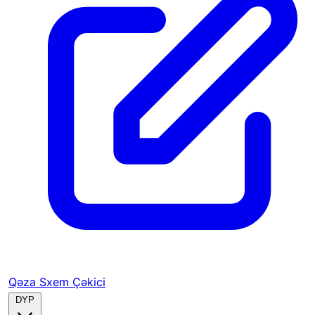
Qəza Sxem Çəkici
DYP