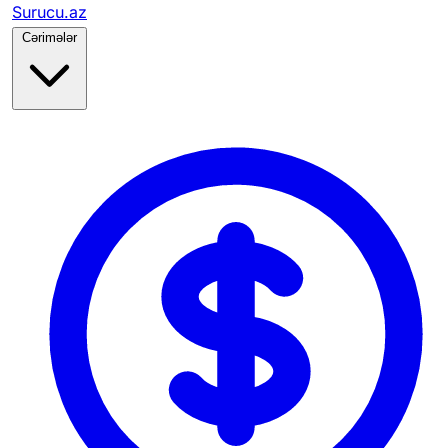
Surucu.az
Cərimələr