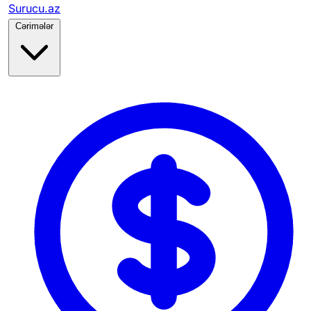
Surucu.az
Cərimələr