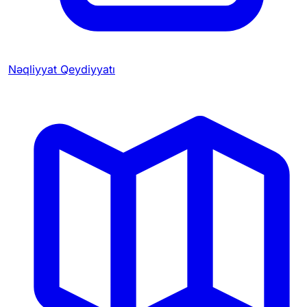
Nəqliyyat Qeydiyyatı