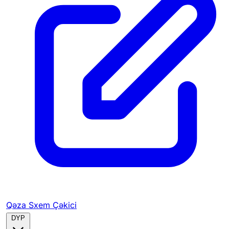
Qəza Sxem Çəkici
DYP