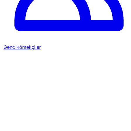
Gənc Köməkçilər