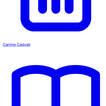
Cərimə Cədvəli