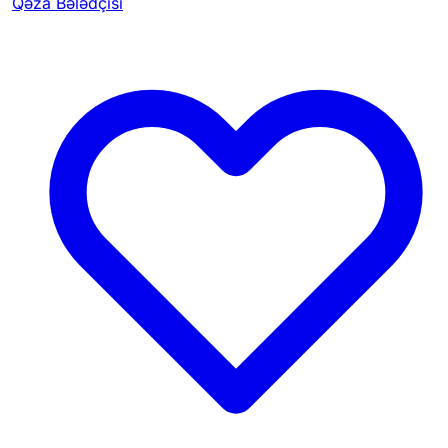
Qəza Bələdçisi