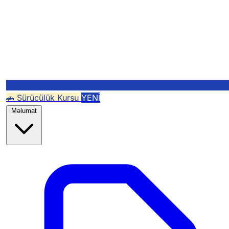
🚗 Sürücülük Kursu
YENİ
Məlumat