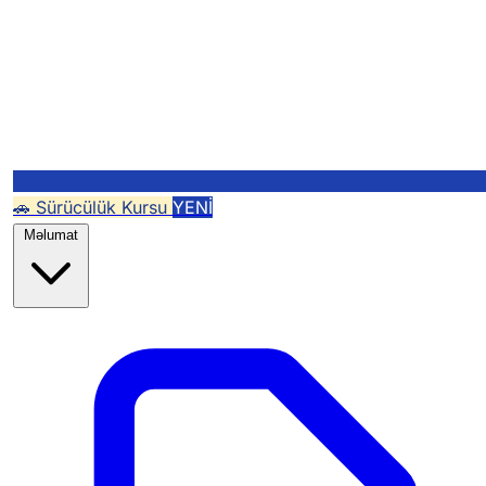
🚗 Sürücülük Kursu
YENİ
Məlumat