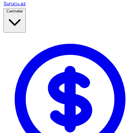
Surucu.az
Cərimələr