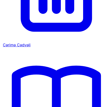
Cərimə Cədvəli