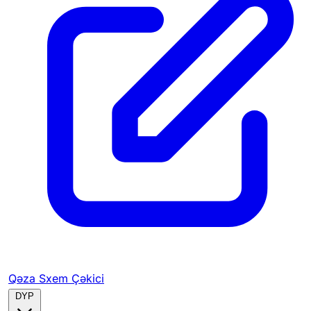
Qəza Sxem Çəkici
DYP