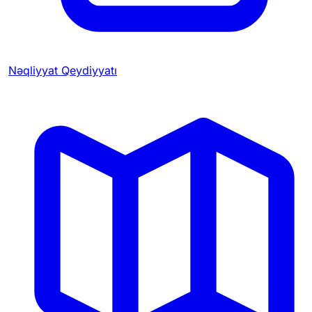
Nəqliyyat Qeydiyyatı