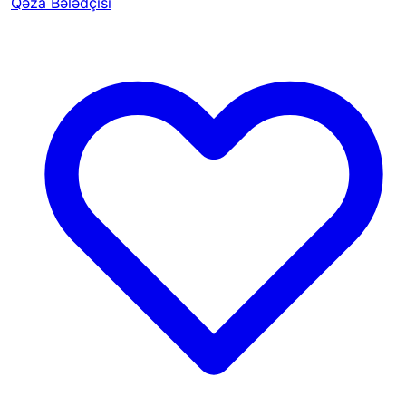
Qəza Bələdçisi