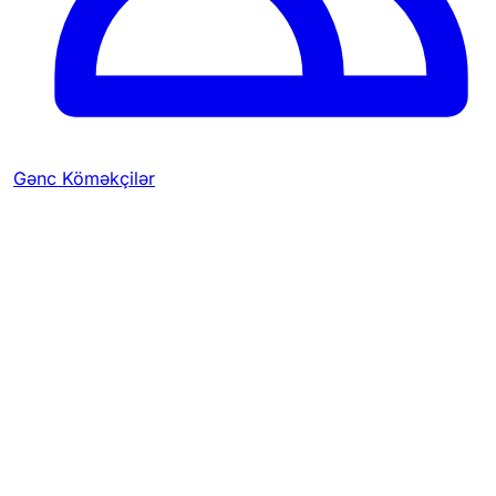
Gənc Köməkçilər