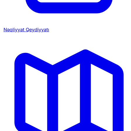
Nəqliyyat Qeydiyyatı