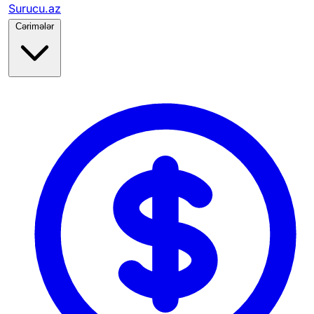
Surucu.az
Cərimələr