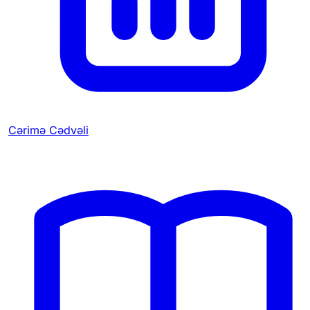
Cərimə Cədvəli