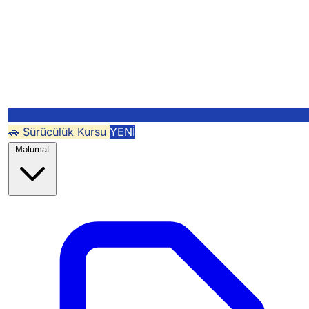
🚗 Sürücülük Kursu
YENİ
Məlumat