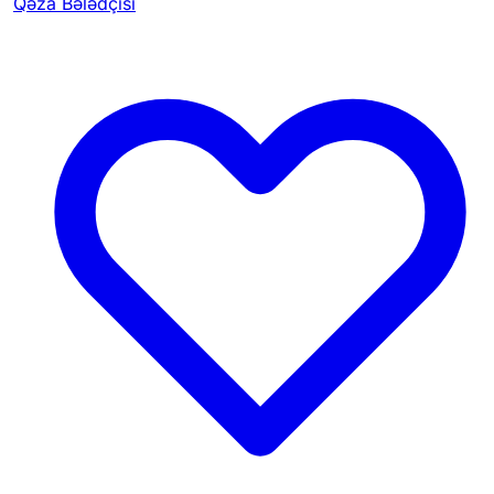
Qəza Bələdçisi