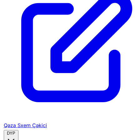
Qəza Sxem Çəkici
DYP