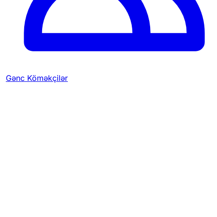
Gənc Köməkçilər