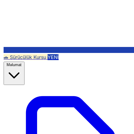
🚗 Sürücülük Kursu
YENİ
Məlumat