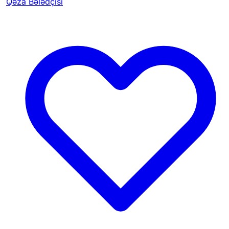
Qəza Bələdçisi