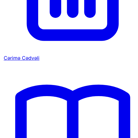
Cərimə Cədvəli