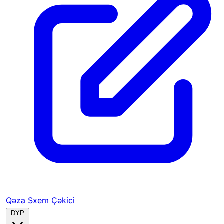
Qəza Sxem Çəkici
DYP