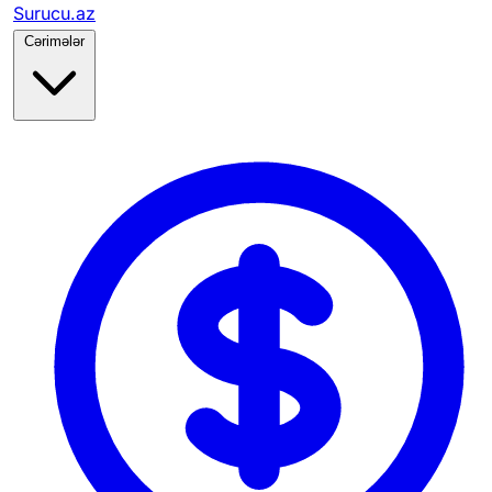
Surucu.az
Cərimələr