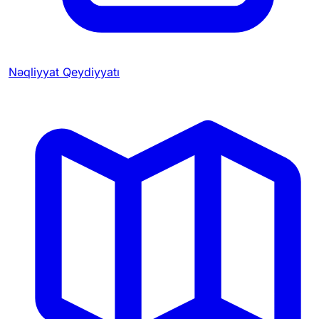
Nəqliyyat Qeydiyyatı