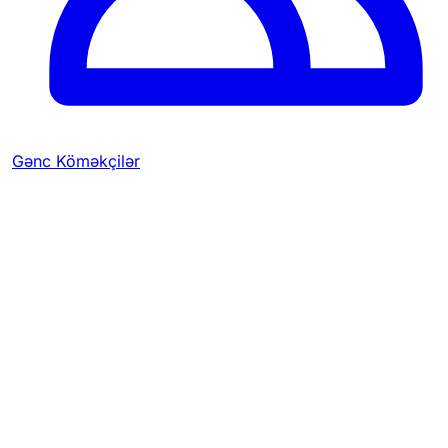
Gənc Köməkçilər