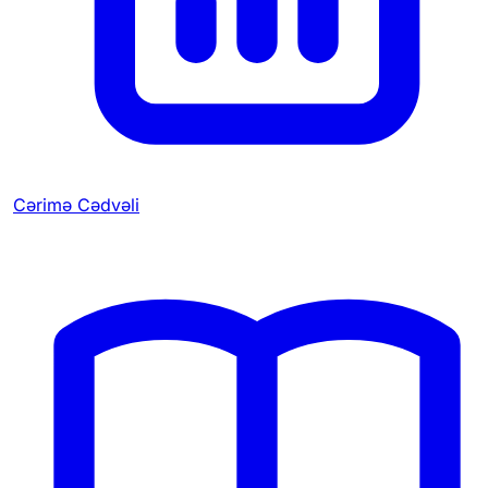
Cərimə Cədvəli