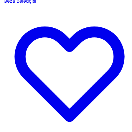
Qəza Bələdçisi