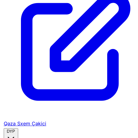
Qəza Sxem Çəkici
DYP