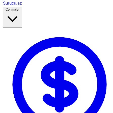
Surucu.az
Cərimələr