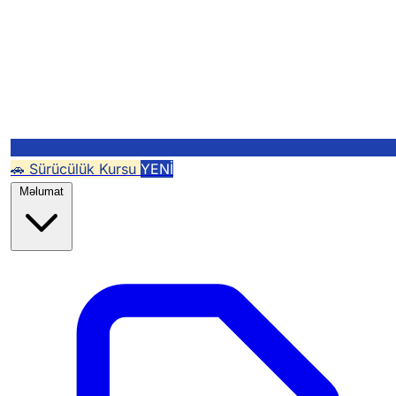
🚗 Sürücülük Kursu
YENİ
Məlumat