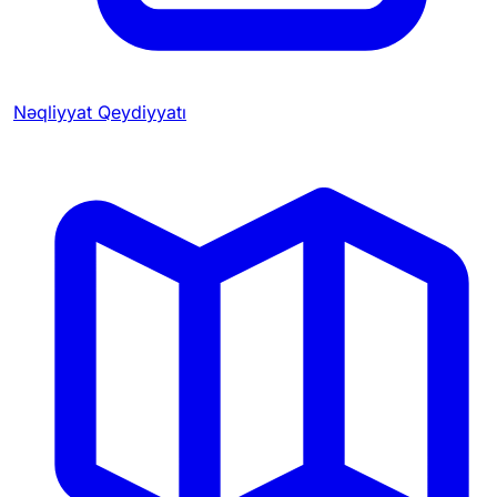
Nəqliyyat Qeydiyyatı