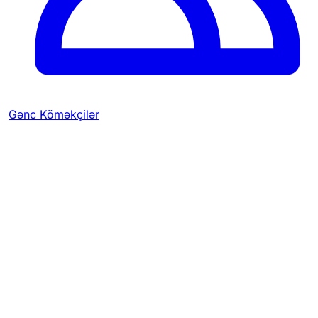
Gənc Köməkçilər