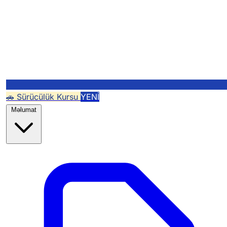
🚗 Sürücülük Kursu
YENİ
Məlumat