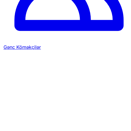
Gənc Köməkçilər