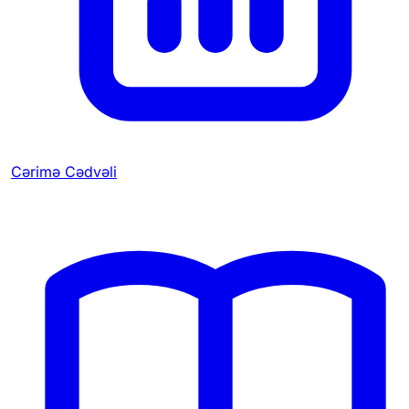
Cərimə Cədvəli