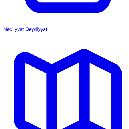
Nəqliyyat Qeydiyyatı