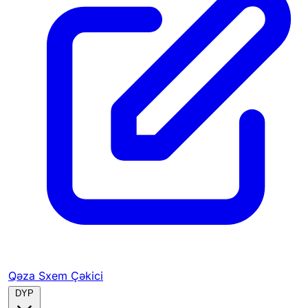
Qəza Sxem Çəkici
DYP