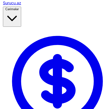
Surucu.az
Cərimələr