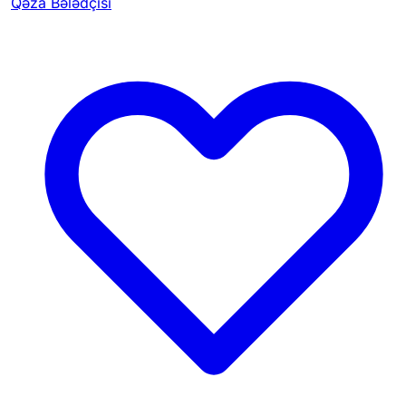
Qəza Bələdçisi