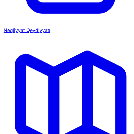
Nəqliyyat Qeydiyyatı