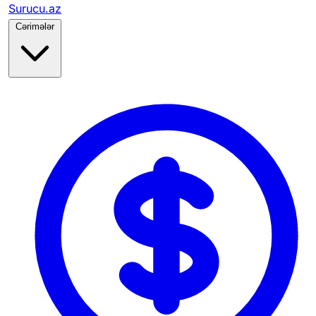
Surucu.az
Cərimələr