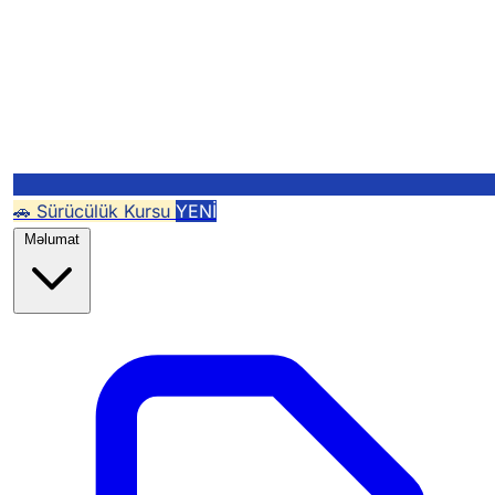
🚗 Sürücülük Kursu
YENİ
Məlumat