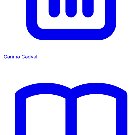
Cərimə Cədvəli