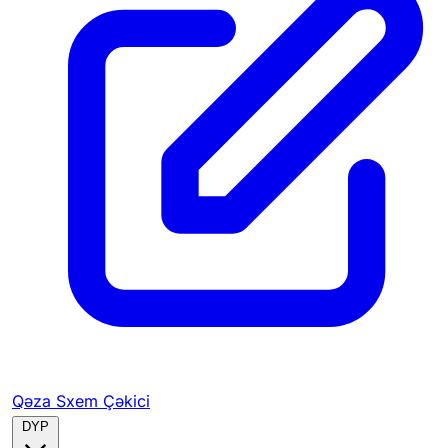
Qəza Sxem Çəkici
DYP