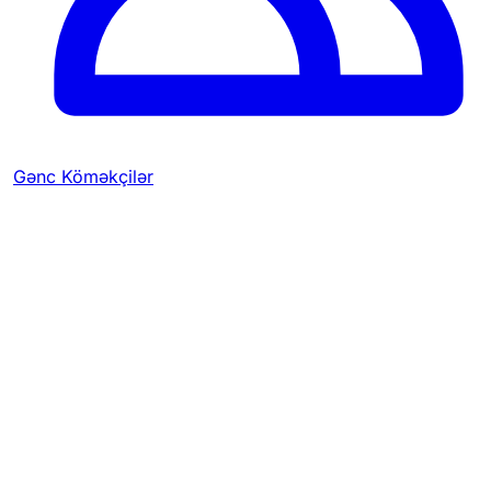
Gənc Köməkçilər