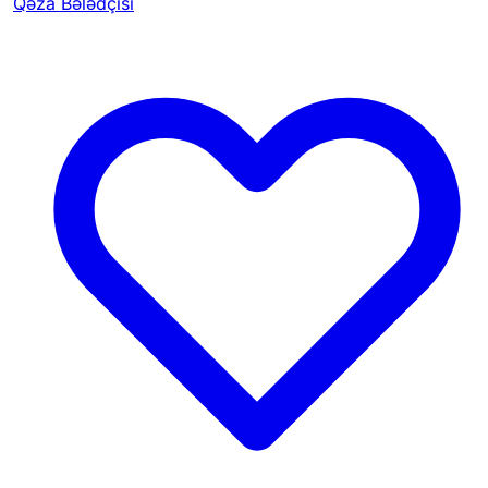
Qəza Bələdçisi