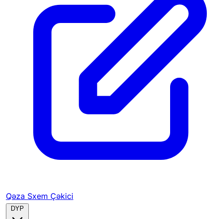
Qəza Sxem Çəkici
DYP