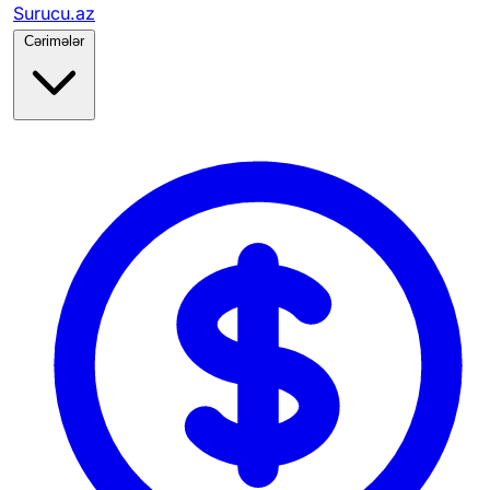
Surucu.az
Cərimələr