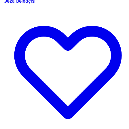
Qəza Bələdçisi