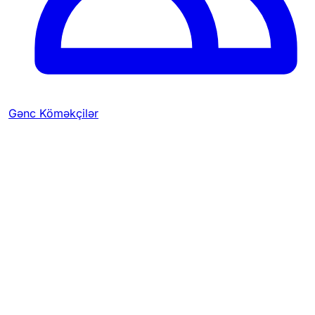
Gənc Köməkçilər