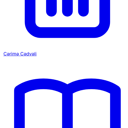
Cərimə Cədvəli