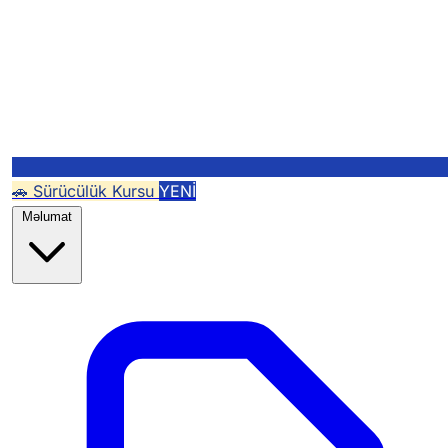
🚗 Sürücülük Kursu
YENİ
Məlumat