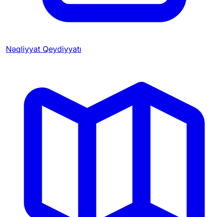
Nəqliyyat Qeydiyyatı