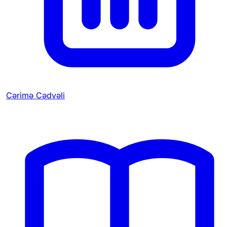
Cərimə Cədvəli