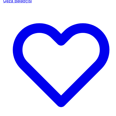
Qəza Bələdçisi