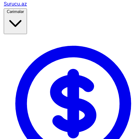
Surucu.az
Cərimələr