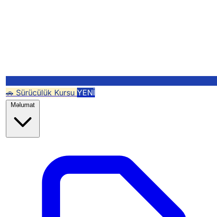
🚗 Sürücülük Kursu
YENİ
Məlumat