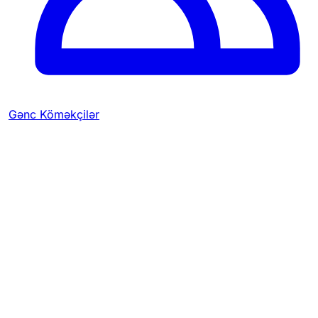
Gənc Köməkçilər