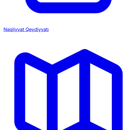
Nəqliyyat Qeydiyyatı