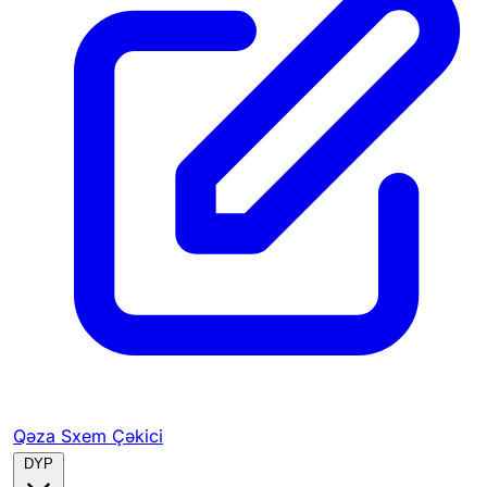
Qəza Sxem Çəkici
DYP