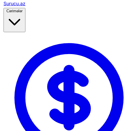
Surucu.az
Cərimələr