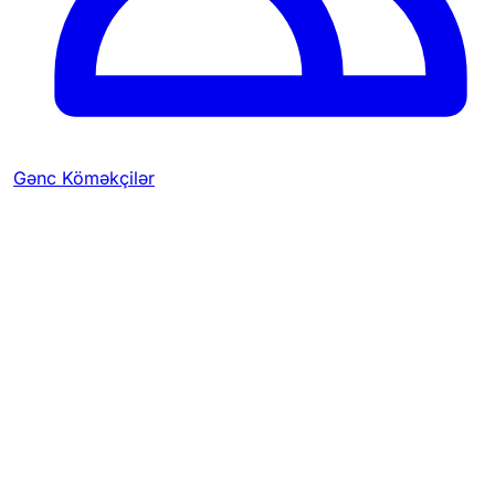
Gənc Köməkçilər