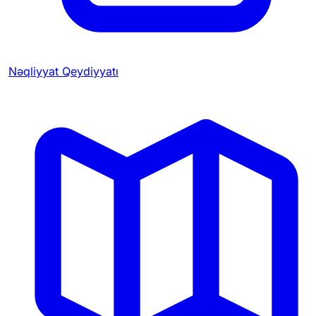
Nəqliyyat Qeydiyyatı