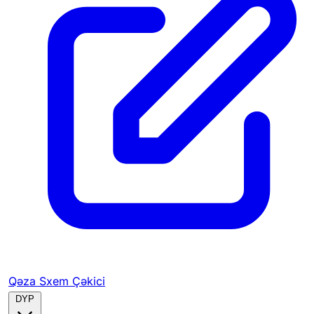
Qəza Sxem Çəkici
DYP