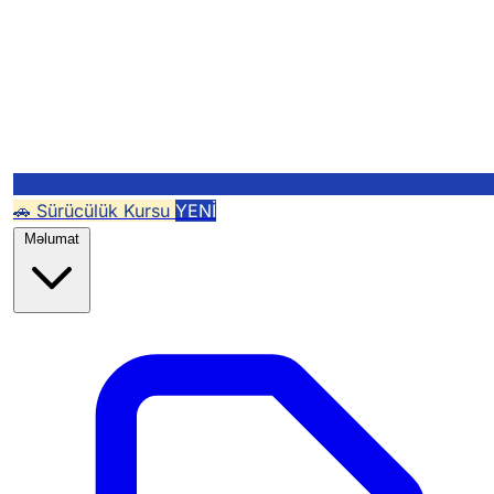
🚗 Sürücülük Kursu
YENİ
Məlumat