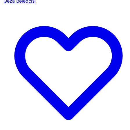
Qəza Bələdçisi