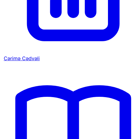
Cərimə Cədvəli