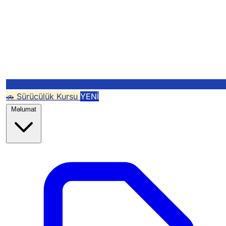
🚗 Sürücülük Kursu
YENİ
Məlumat