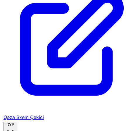
Qəza Sxem Çəkici
DYP