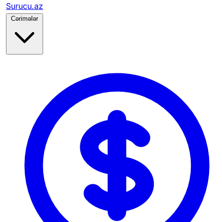
Surucu.az
Cərimələr