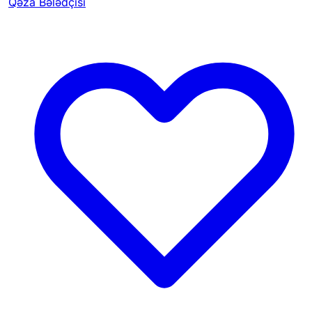
Qəza Bələdçisi