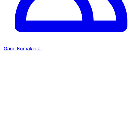
Gənc Köməkçilər