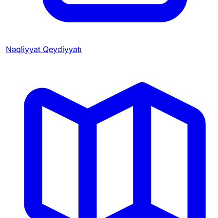
Nəqliyyat Qeydiyyatı