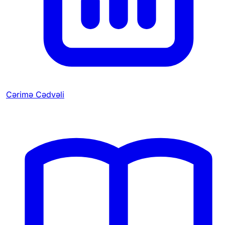
Cərimə Cədvəli