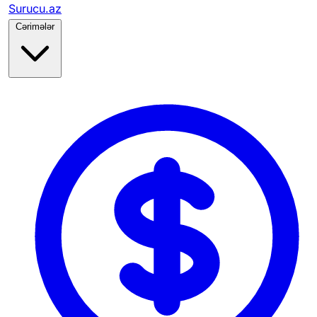
Surucu.az
Cərimələr