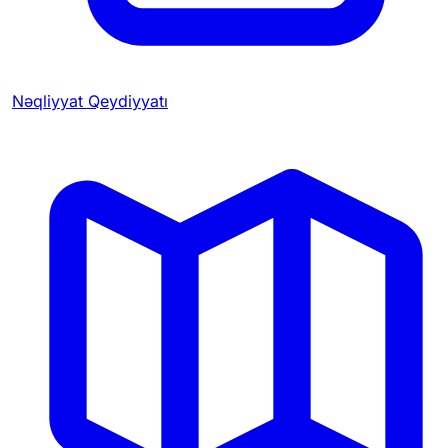
Nəqliyyat Qeydiyyatı