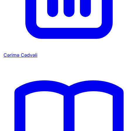
Cərimə Cədvəli