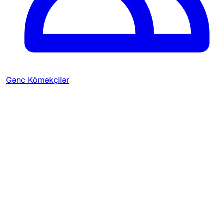
Gənc Köməkçilər