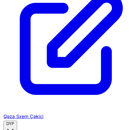
Qəza Sxem Çəkici
DYP