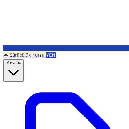
🚗 Sürücülük Kursu
YENİ
Məlumat