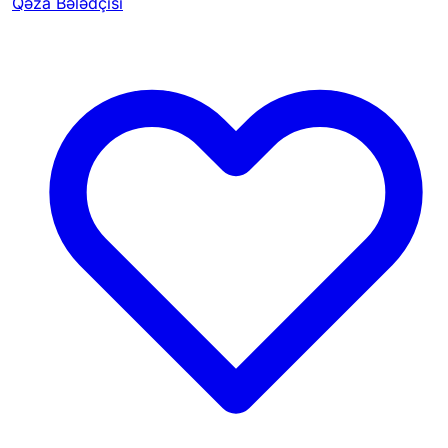
Qəza Bələdçisi