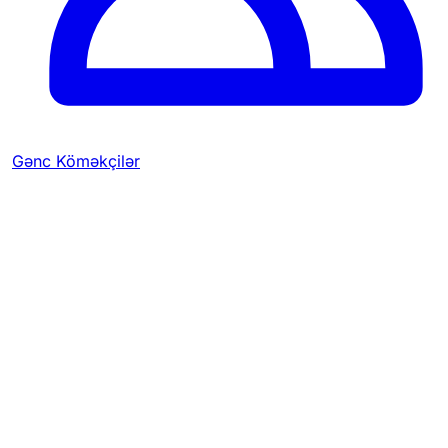
Gənc Köməkçilər