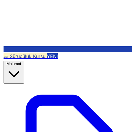
🚗 Sürücülük Kursu
YENİ
Məlumat