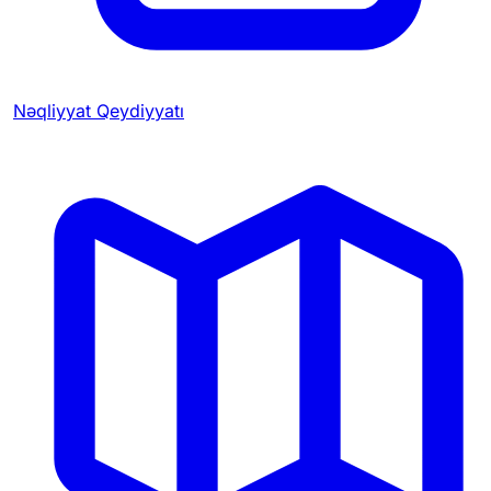
Nəqliyyat Qeydiyyatı