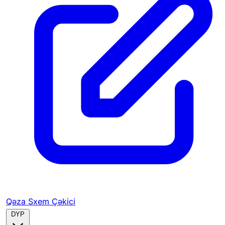
Qəza Sxem Çəkici
DYP