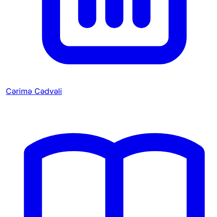
Cərimə Cədvəli