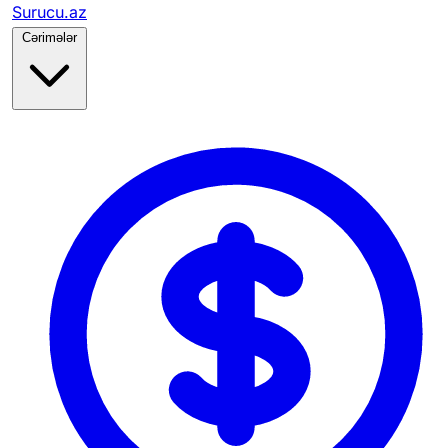
Surucu.az
Cərimələr