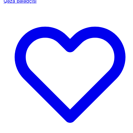
Qəza Bələdçisi