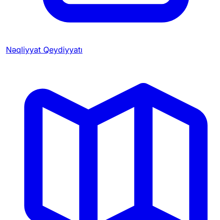
Nəqliyyat Qeydiyyatı