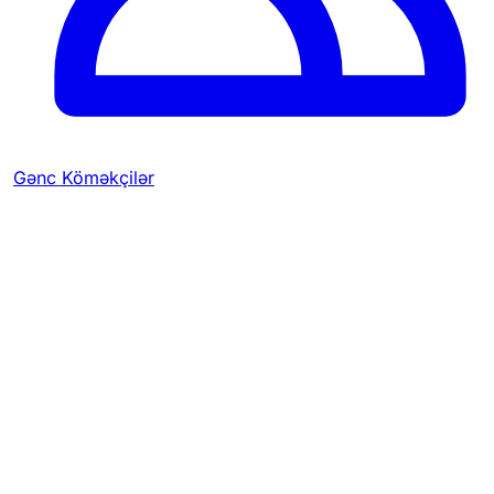
Gənc Köməkçilər