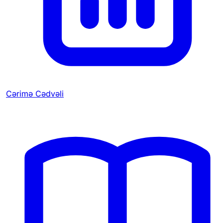
Cərimə Cədvəli