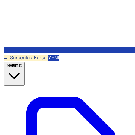
🚗 Sürücülük Kursu
YENİ
Məlumat