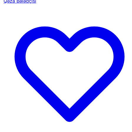
Qəza Bələdçisi