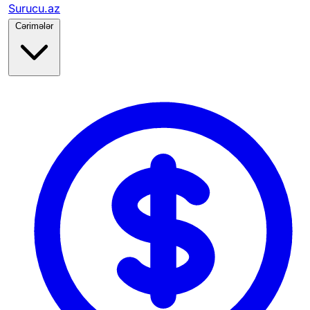
Surucu.az
Cərimələr