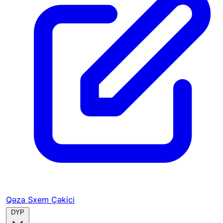
Qəza Sxem Çəkici
DYP