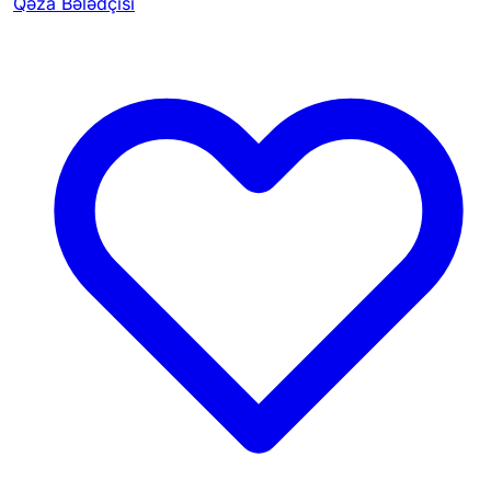
Qəza Bələdçisi