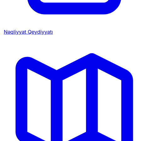
Nəqliyyat Qeydiyyatı