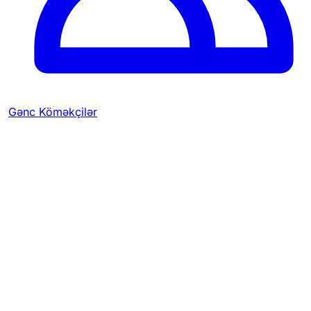
Gənc Köməkçilər