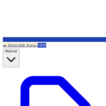
🚗 Sürücülük Kursu
YENİ
Məlumat