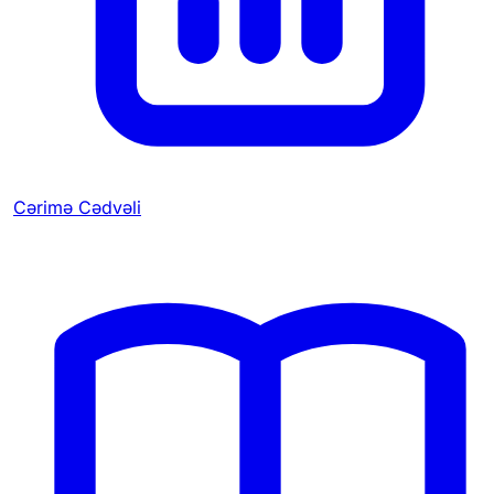
Cərimə Cədvəli