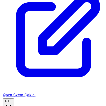
Qəza Sxem Çəkici
DYP