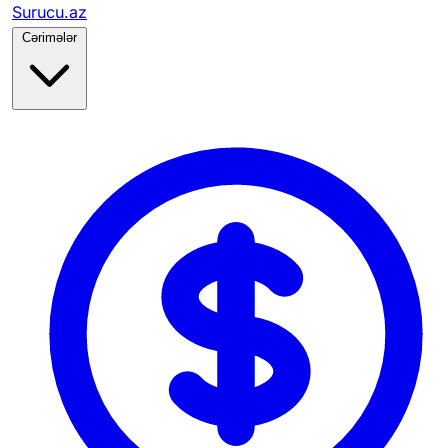
Surucu.az
Cərimələr