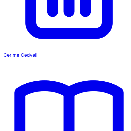
Cərimə Cədvəli