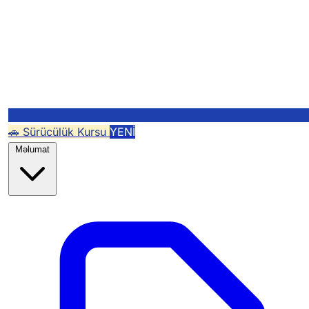
🚗 Sürücülük Kursu
YENİ
Məlumat