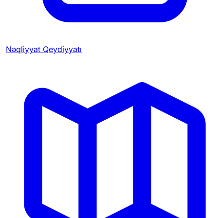
Nəqliyyat Qeydiyyatı