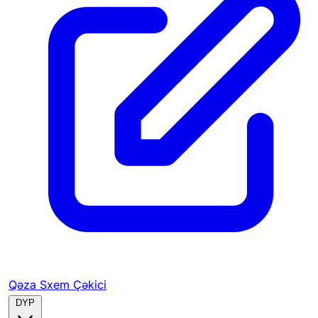
Qəza Sxem Çəkici
DYP