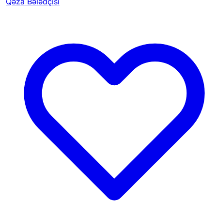
Qəza Bələdçisi