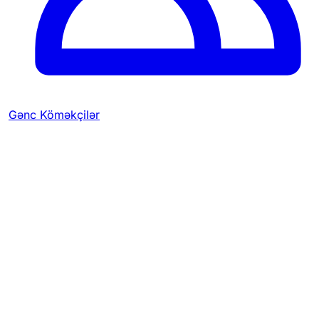
Gənc Köməkçilər