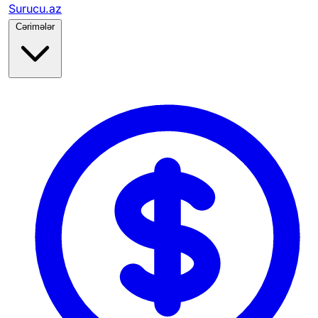
Surucu.az
Cərimələr