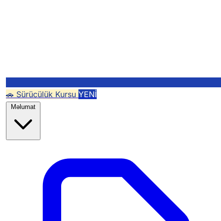
🚗 Sürücülük Kursu
YENİ
Məlumat