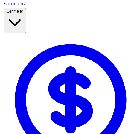
Surucu.az
Cərimələr