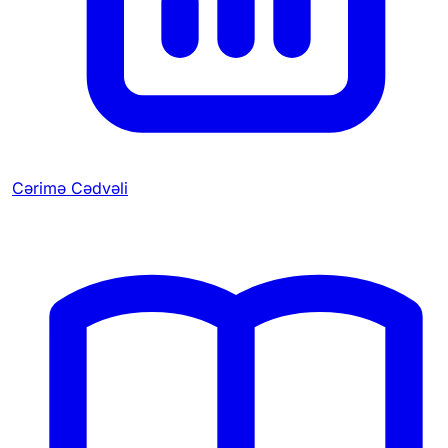
Cərimə Cədvəli