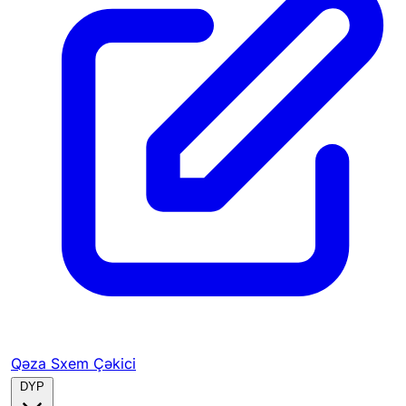
Qəza Sxem Çəkici
DYP