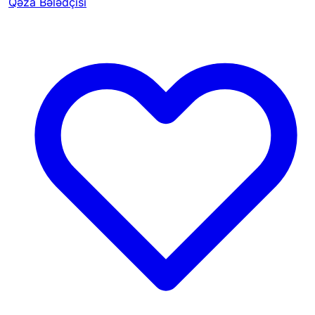
Qəza Bələdçisi