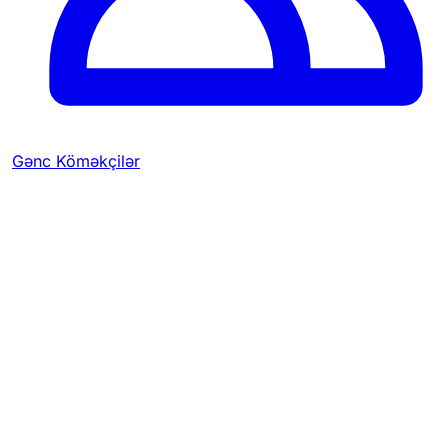
Gənc Köməkçilər