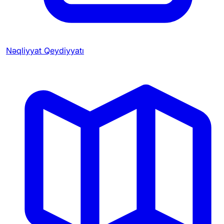
Nəqliyyat Qeydiyyatı