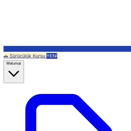
🚗 Sürücülük Kursu
YENİ
Məlumat