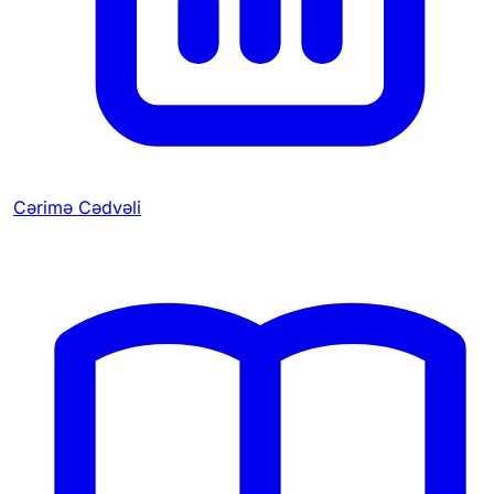
Cərimə Cədvəli