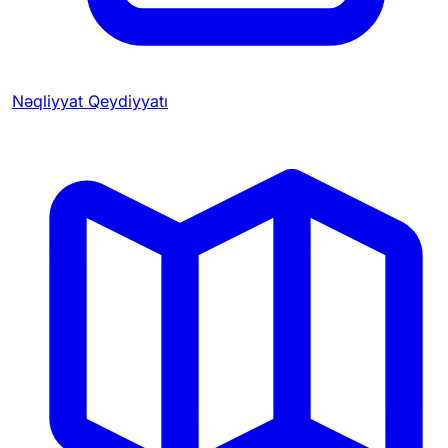
Nəqliyyat Qeydiyyatı