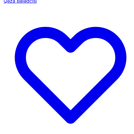
Qəza Bələdçisi