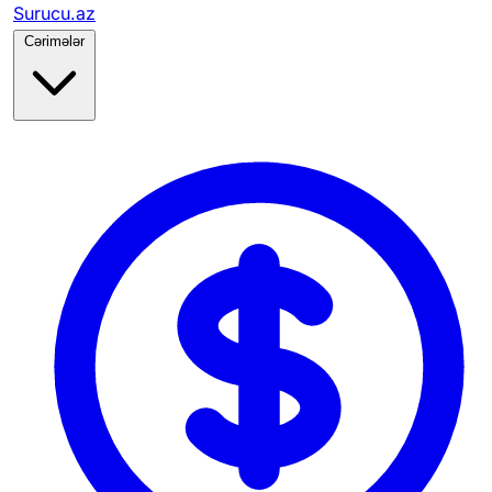
Surucu.az
Cərimələr