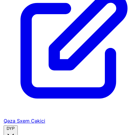
Qəza Sxem Çəkici
DYP