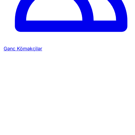
Gənc Köməkçilər