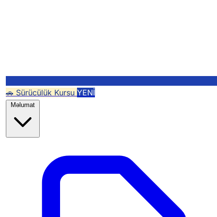
🚗 Sürücülük Kursu
YENİ
Məlumat