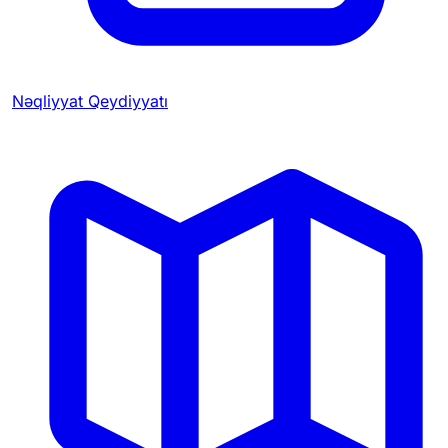
Nəqliyyat Qeydiyyatı