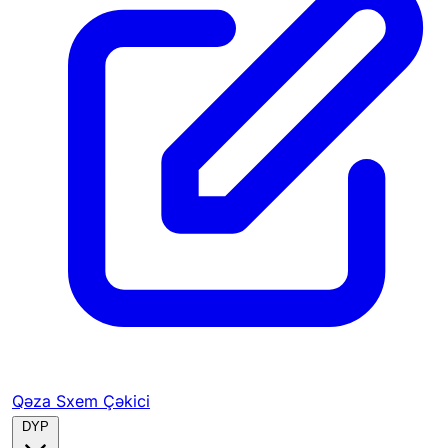
Qəza Sxem Çəkici
DYP