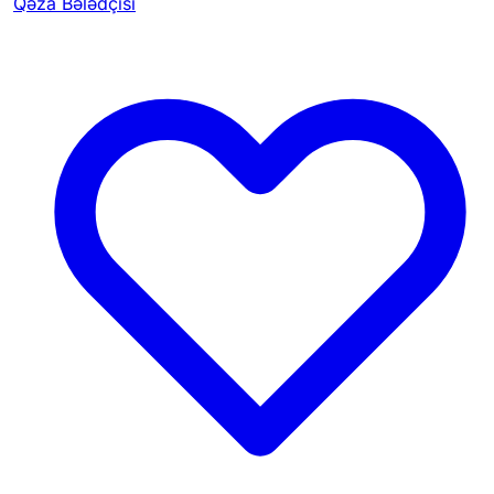
Qəza Bələdçisi