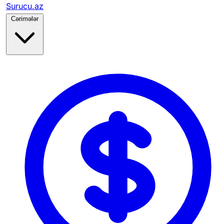
Surucu.az
Cərimələr