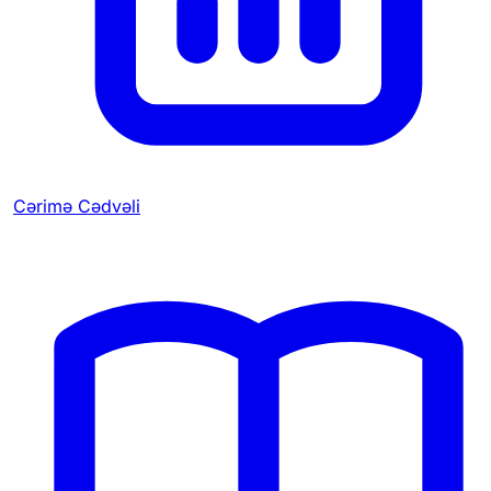
Cərimə Cədvəli