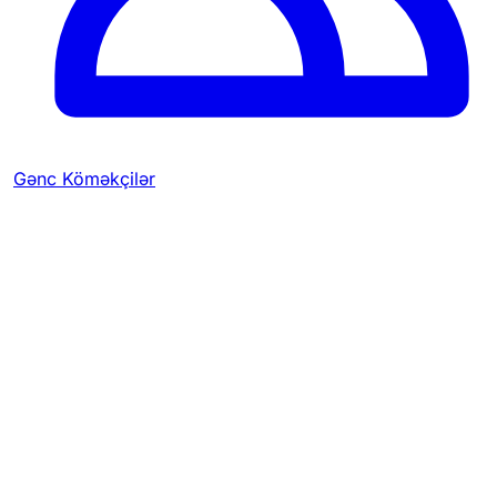
Gənc Köməkçilər