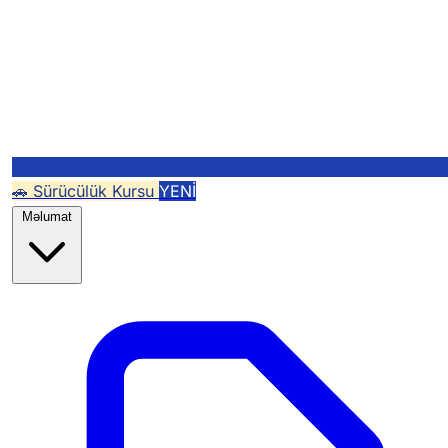
🚗 Sürücülük Kursu
YENİ
Məlumat