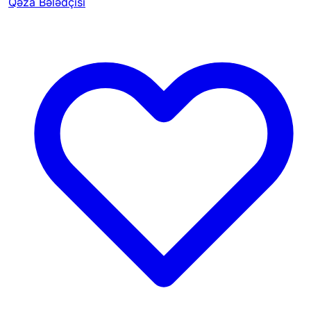
Qəza Bələdçisi