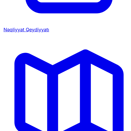
Nəqliyyat Qeydiyyatı