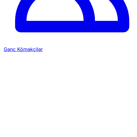
Gənc Köməkçilər