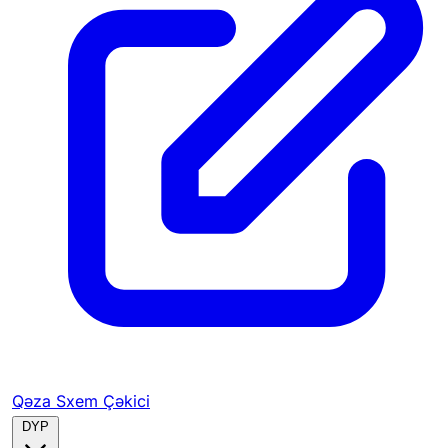
Qəza Sxem Çəkici
DYP