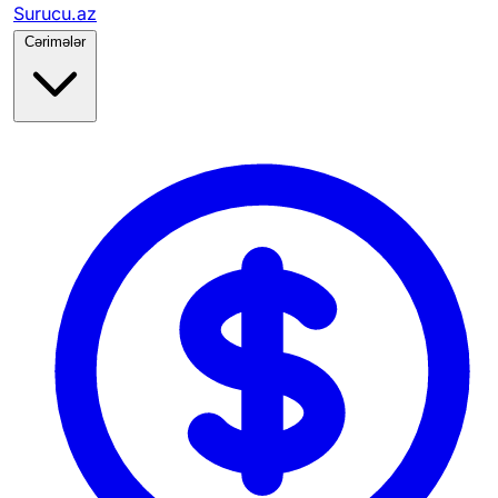
Surucu.az
Cərimələr