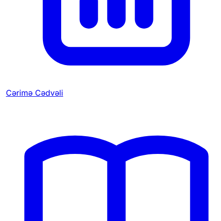
Cərimə Cədvəli