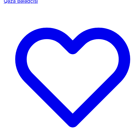
Qəza Bələdçisi