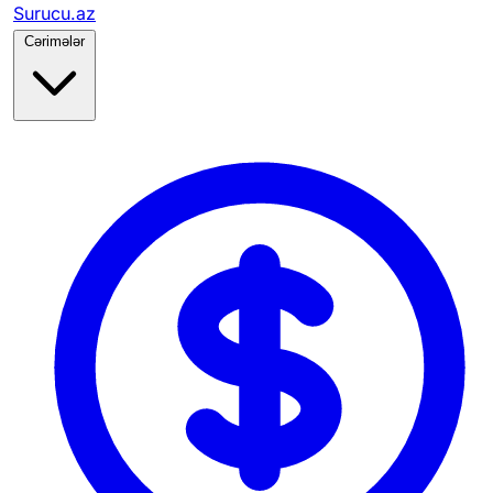
Surucu.az
Cərimələr