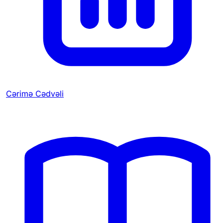
Cərimə Cədvəli