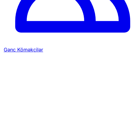
Gənc Köməkçilər