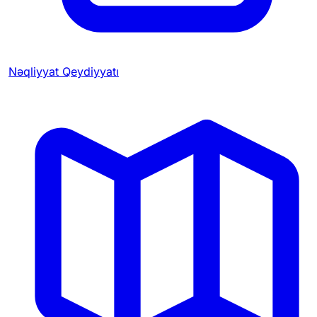
Nəqliyyat Qeydiyyatı