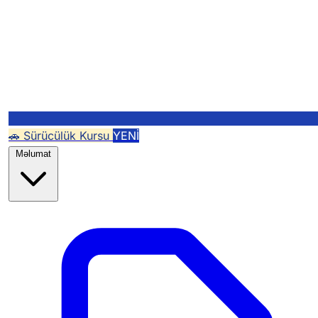
🚗 Sürücülük Kursu
YENİ
Məlumat