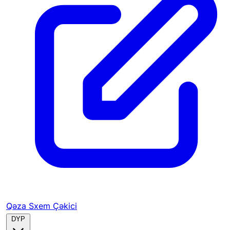
Qəza Sxem Çəkici
DYP