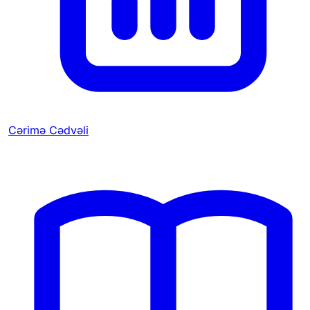
Cərimə Cədvəli