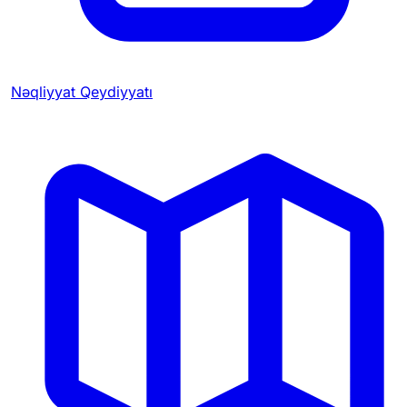
Nəqliyyat Qeydiyyatı