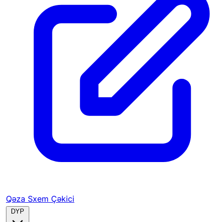
Qəza Sxem Çəkici
DYP