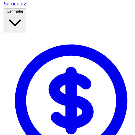
Surucu.az
Cərimələr