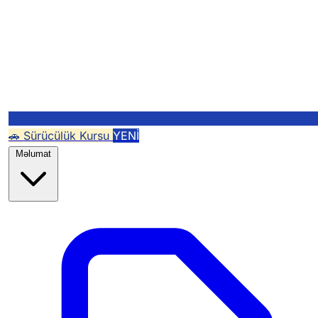
🚗 Sürücülük Kursu
YENİ
Məlumat