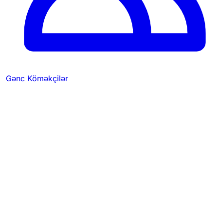
Gənc Köməkçilər