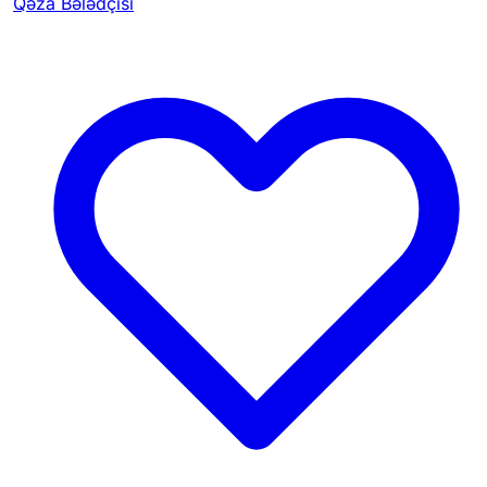
Qəza Bələdçisi