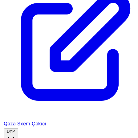
Qəza Sxem Çəkici
DYP