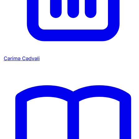
Cərimə Cədvəli