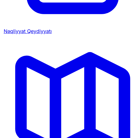
Nəqliyyat Qeydiyyatı