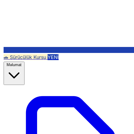
🚗 Sürücülük Kursu
YENİ
Məlumat