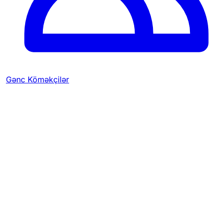
Gənc Köməkçilər