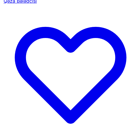
Qəza Bələdçisi