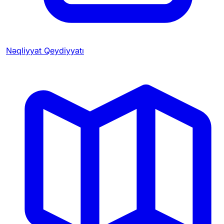
Nəqliyyat Qeydiyyatı