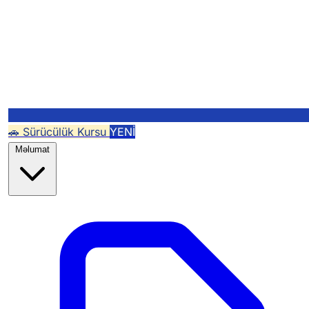
🚗 Sürücülük Kursu
YENİ
Məlumat