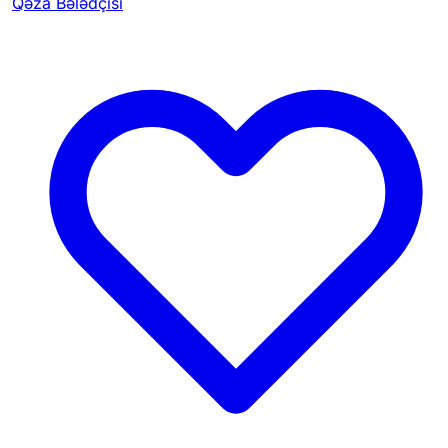
Qəza Bələdçisi