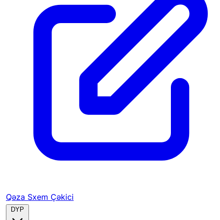
Qəza Sxem Çəkici
DYP