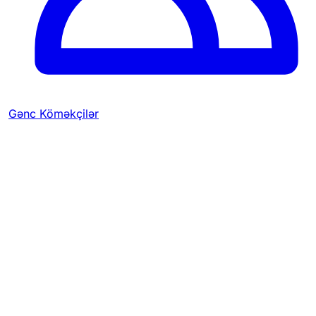
Gənc Köməkçilər