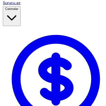
Surucu.az
Cərimələr