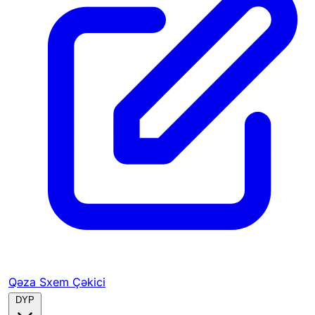
Qəza Sxem Çəkici
DYP