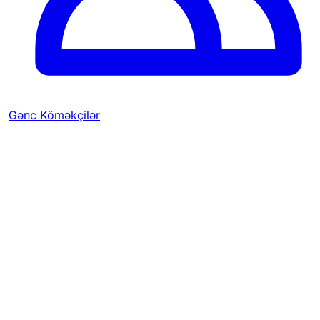
Gənc Köməkçilər