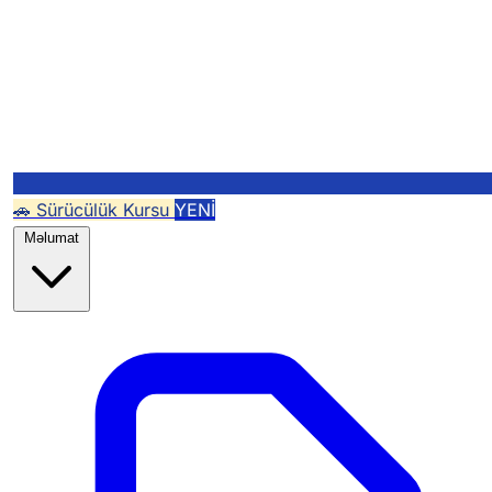
🚗 Sürücülük Kursu
YENİ
Məlumat