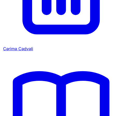
Cərimə Cədvəli