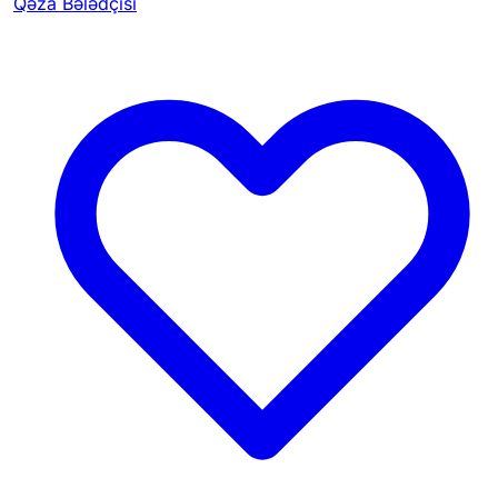
Qəza Bələdçisi