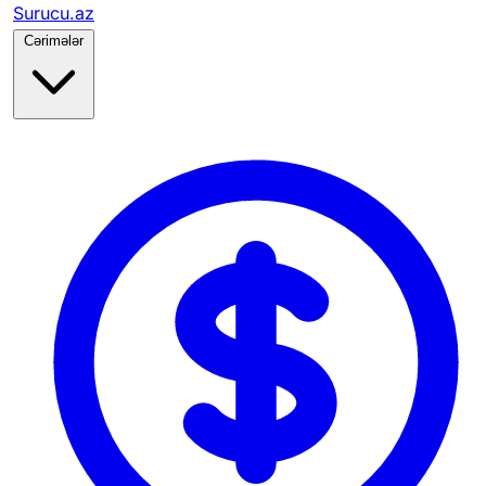
Surucu.az
Cərimələr