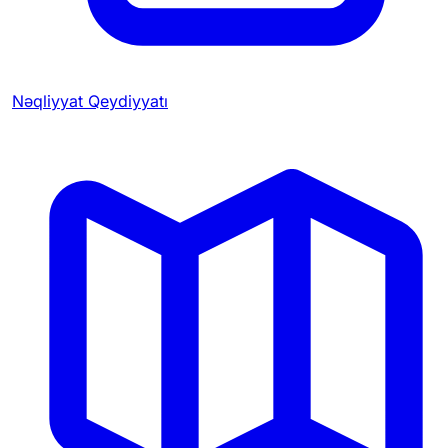
Nəqliyyat Qeydiyyatı