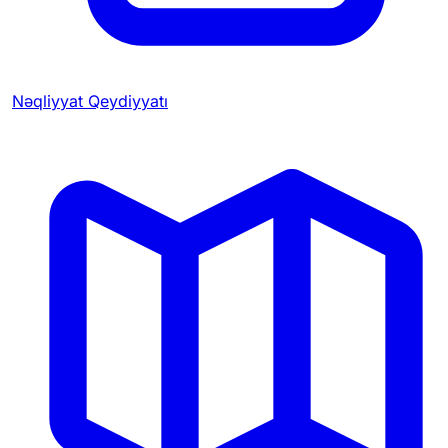
Nəqliyyat Qeydiyyatı