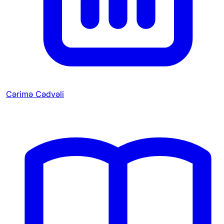
Cərimə Cədvəli