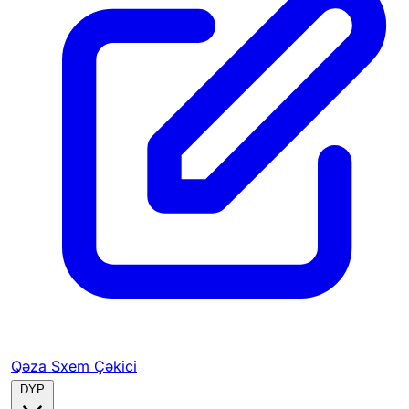
Qəza Sxem Çəkici
DYP