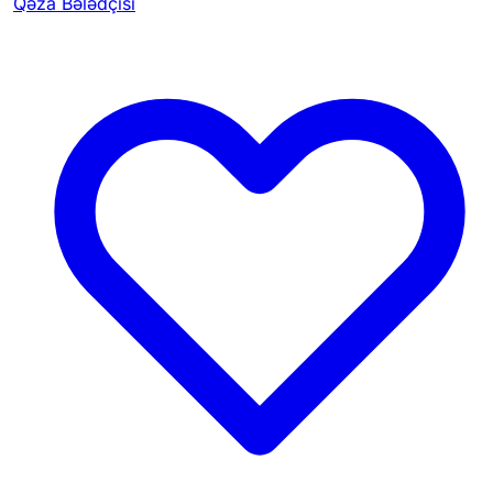
Qəza Bələdçisi