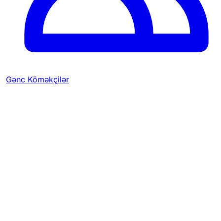
Gənc Köməkçilər