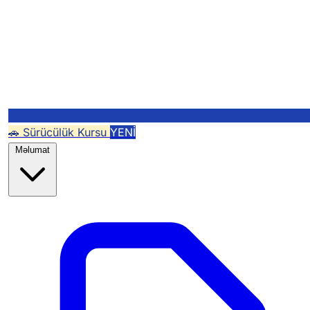
🚗 Sürücülük Kursu
YENİ
Məlumat