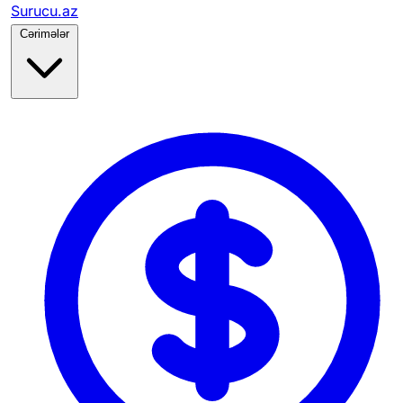
Surucu.az
Cərimələr