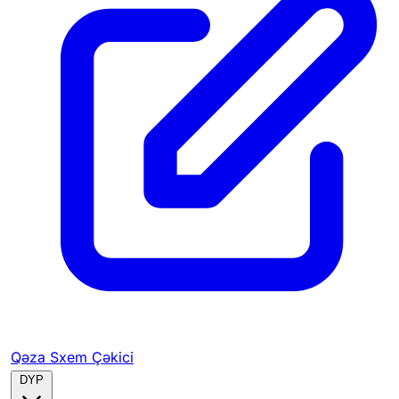
Qəza Sxem Çəkici
DYP