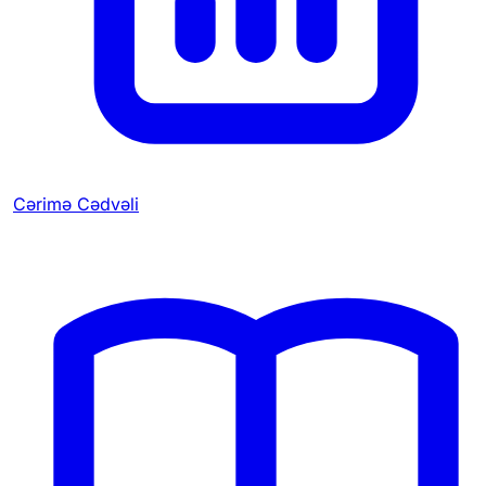
Cərimə Cədvəli