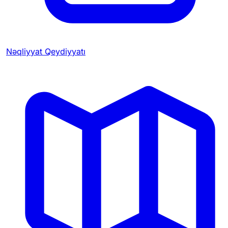
Nəqliyyat Qeydiyyatı