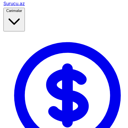
Surucu.az
Cərimələr