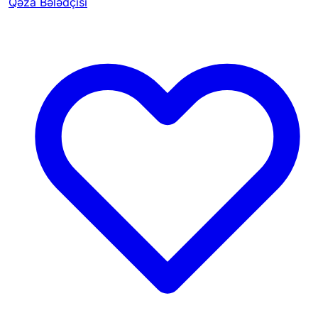
Qəza Bələdçisi