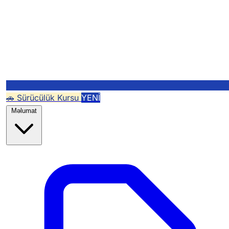
🚗 Sürücülük Kursu
YENİ
Məlumat