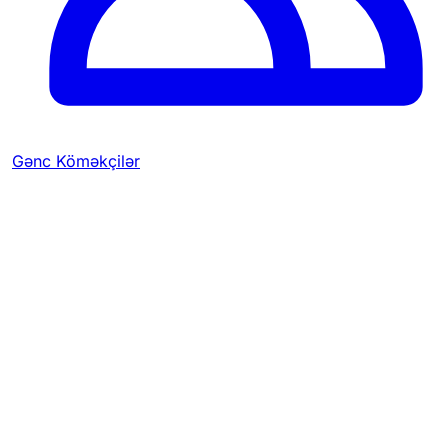
Gənc Köməkçilər