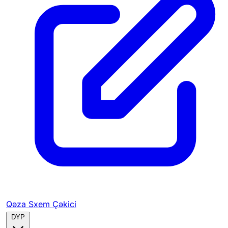
Qəza Sxem Çəkici
DYP