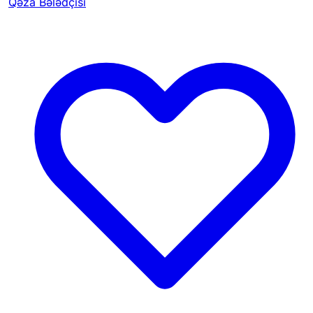
Qəza Bələdçisi