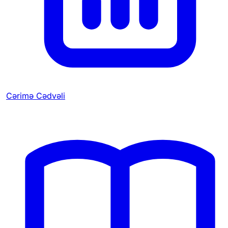
Cərimə Cədvəli