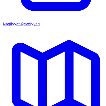
Nəqliyyat Qeydiyyatı