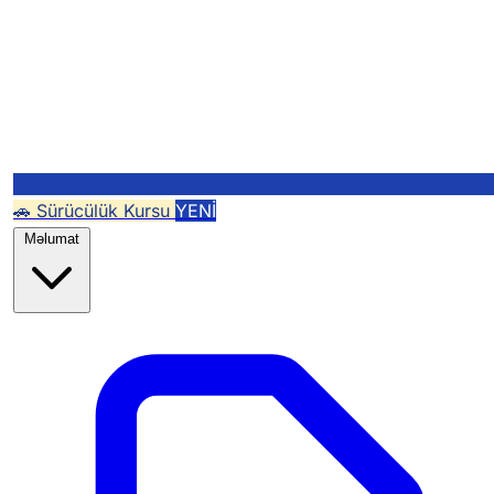
🚗 Sürücülük Kursu
YENİ
Məlumat