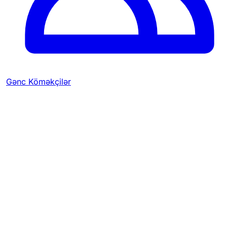
Gənc Köməkçilər