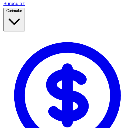
Surucu.az
Cərimələr