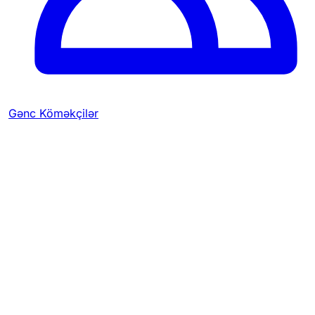
Gənc Köməkçilər