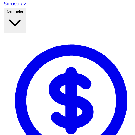
Surucu.az
Cərimələr