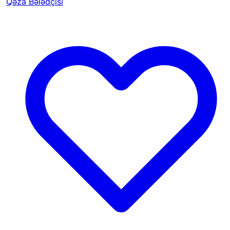
Qəza Bələdçisi