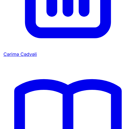
Cərimə Cədvəli