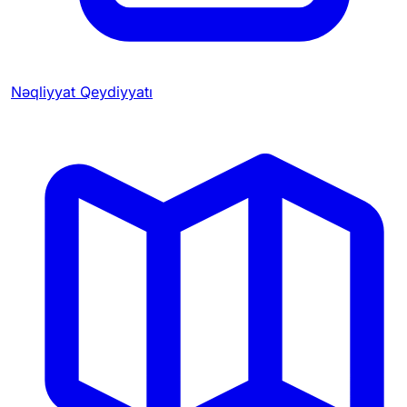
Nəqliyyat Qeydiyyatı