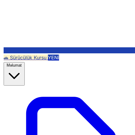
🚗 Sürücülük Kursu
YENİ
Məlumat