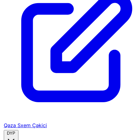
Qəza Sxem Çəkici
DYP