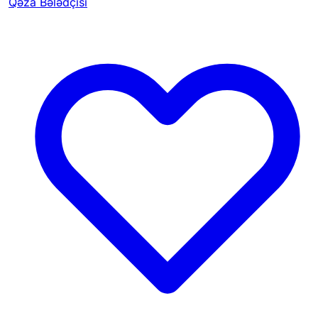
Qəza Bələdçisi