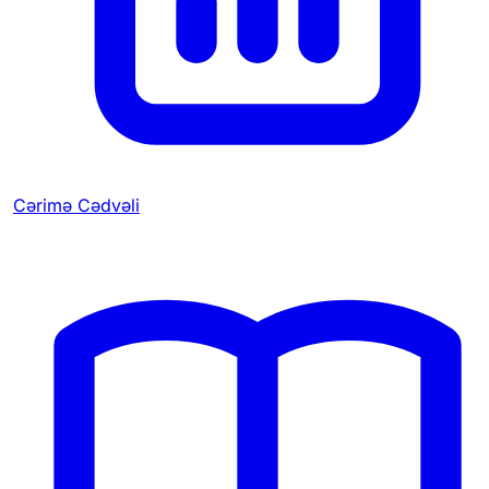
Cərimə Cədvəli