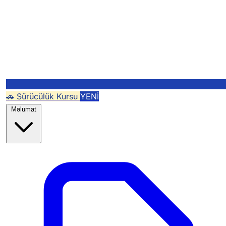
🚗 Sürücülük Kursu
YENİ
Məlumat