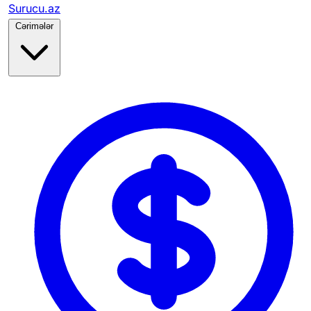
Surucu.az
Cərimələr