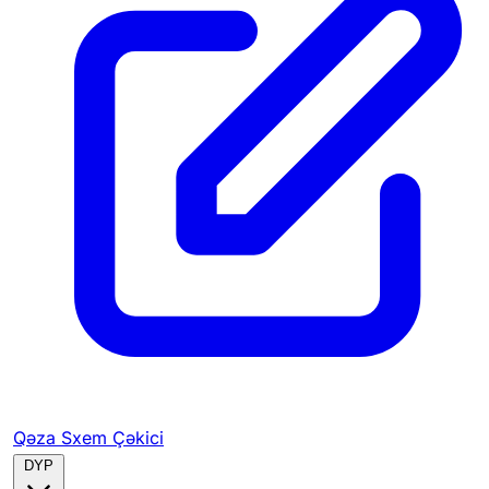
Qəza Sxem Çəkici
DYP