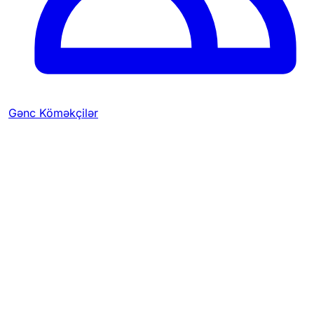
Gənc Köməkçilər