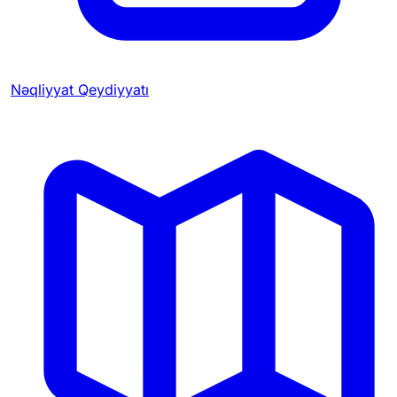
Nəqliyyat Qeydiyyatı