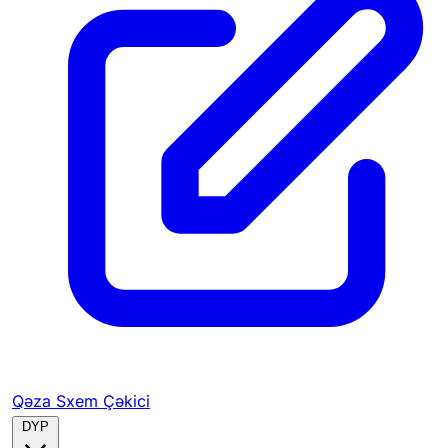
Qəza Sxem Çəkici
DYP