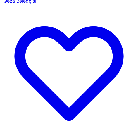
Qəza Bələdçisi