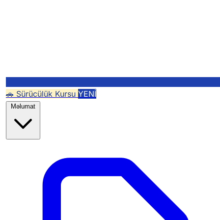
🚗 Sürücülük Kursu
YENİ
Məlumat