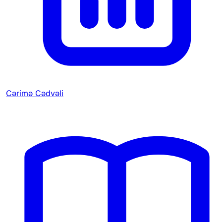
Cərimə Cədvəli