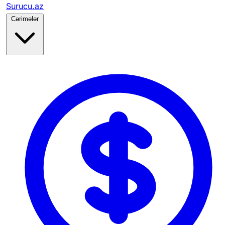
Surucu.az
Cərimələr