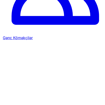
Gənc Köməkçilər