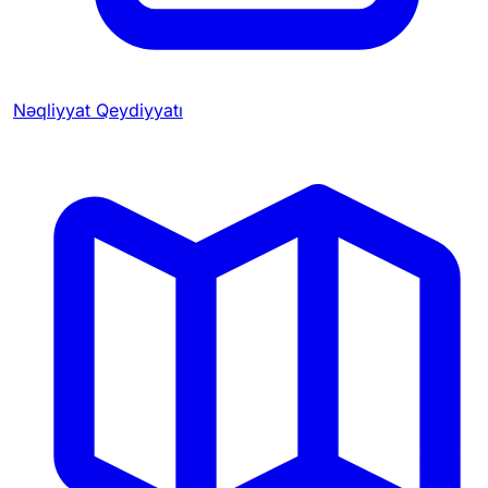
Nəqliyyat Qeydiyyatı