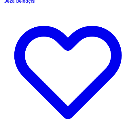
Qəza Bələdçisi