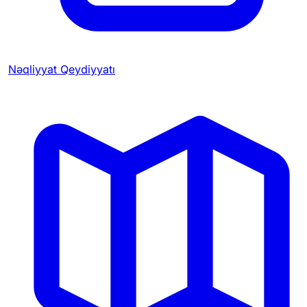
Nəqliyyat Qeydiyyatı