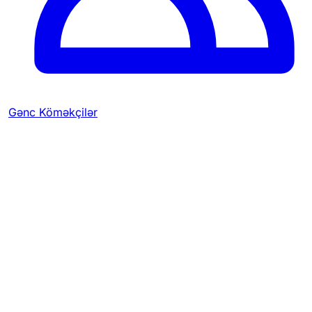
Gənc Köməkçilər