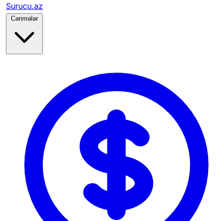
Surucu.az
Cərimələr