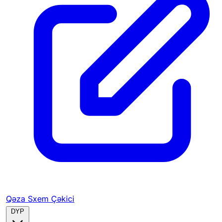
Qəza Sxem Çəkici
DYP