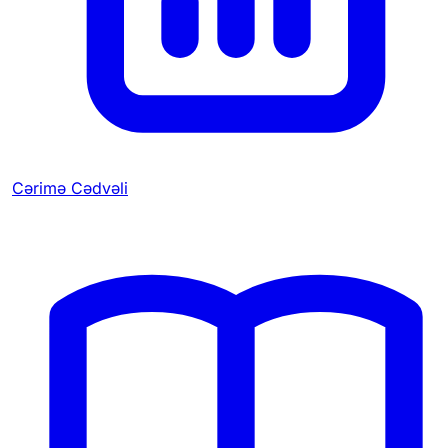
Cərimə Cədvəli