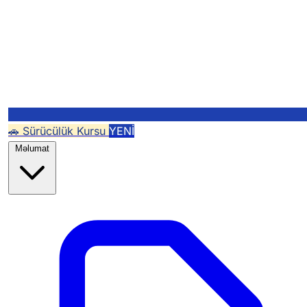
🚗 Sürücülük Kursu
YENİ
Məlumat