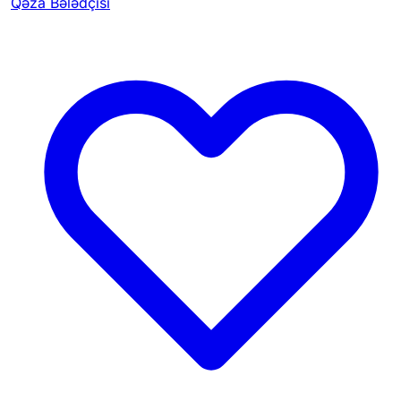
Qəza Bələdçisi