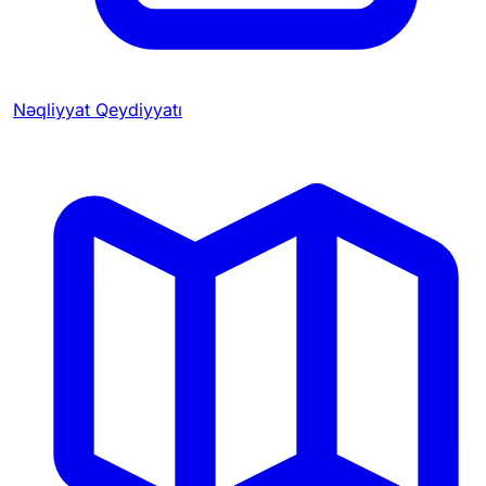
Nəqliyyat Qeydiyyatı