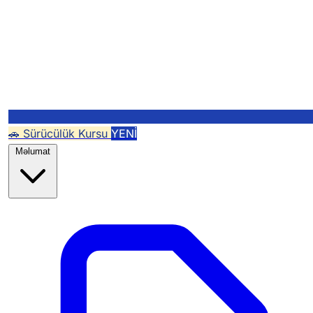
🚗 Sürücülük Kursu
YENİ
Məlumat