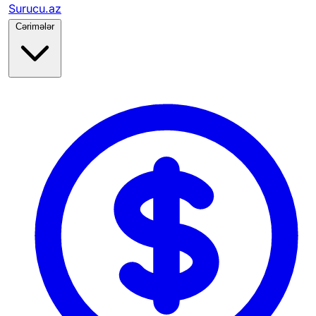
Surucu.az
Cərimələr