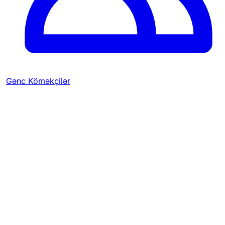
Gənc Köməkçilər