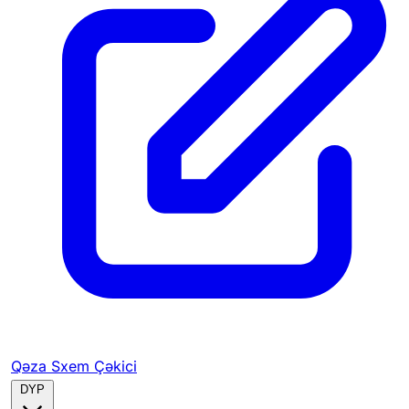
Qəza Sxem Çəkici
DYP