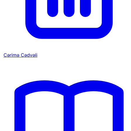
Cərimə Cədvəli