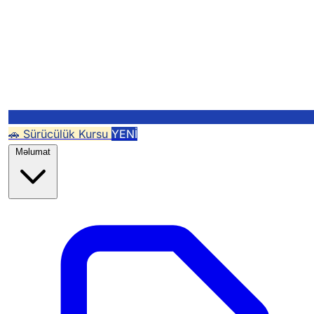
🚗 Sürücülük Kursu
YENİ
Məlumat