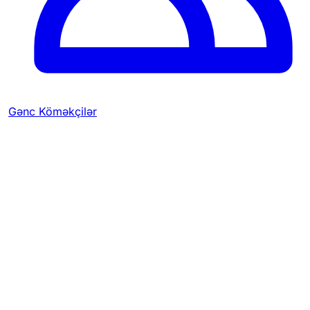
Gənc Köməkçilər