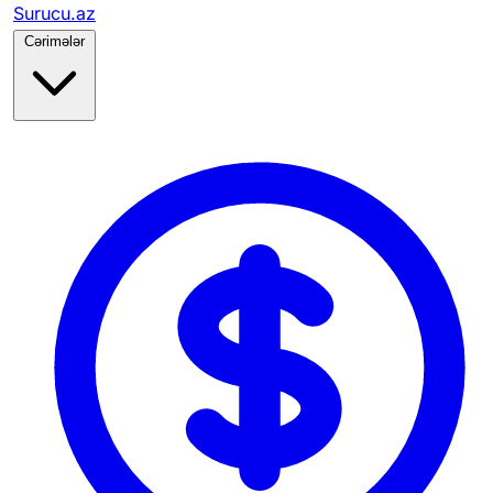
Surucu.az
Cərimələr