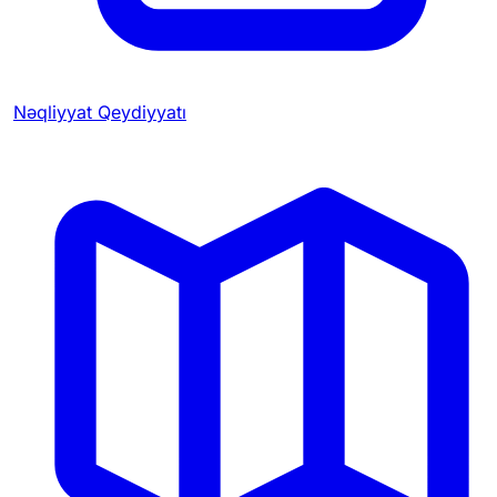
Nəqliyyat Qeydiyyatı