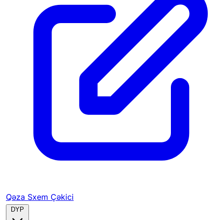
Qəza Sxem Çəkici
DYP