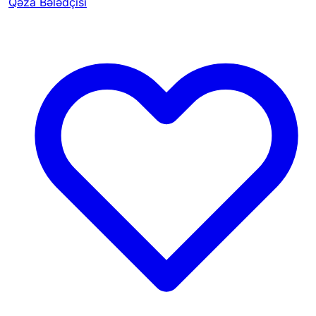
Qəza Bələdçisi