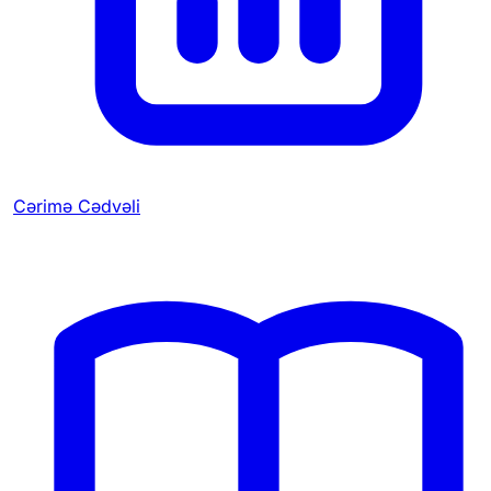
Cərimə Cədvəli