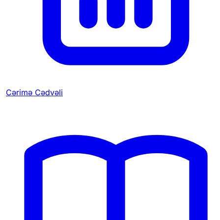
Cərimə Cədvəli