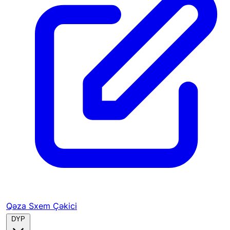
Qəza Sxem Çəkici
DYP