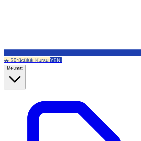
🚗 Sürücülük Kursu
YENİ
Məlumat