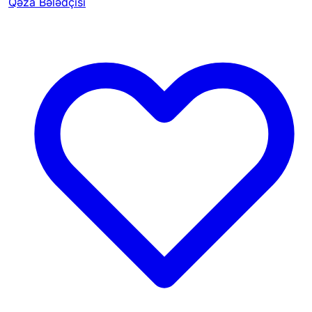
Qəza Bələdçisi