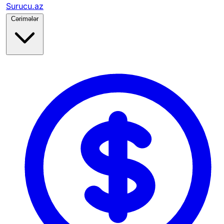
Surucu.az
Cərimələr