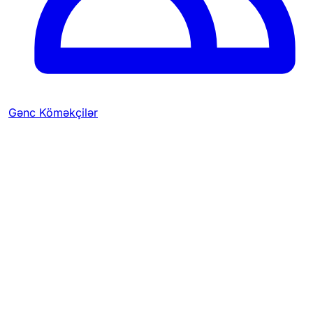
Gənc Köməkçilər