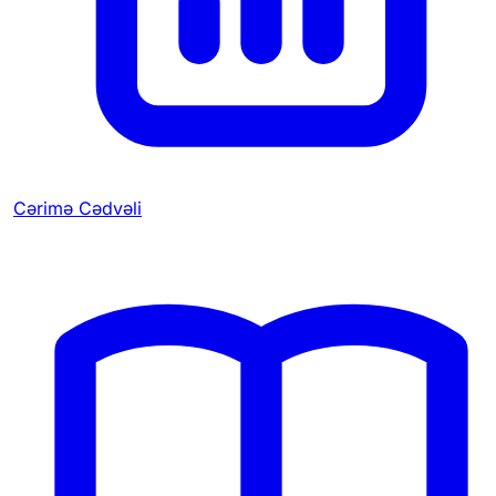
Cərimə Cədvəli