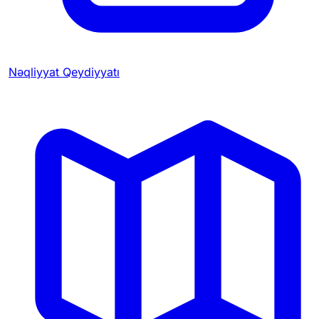
Nəqliyyat Qeydiyyatı