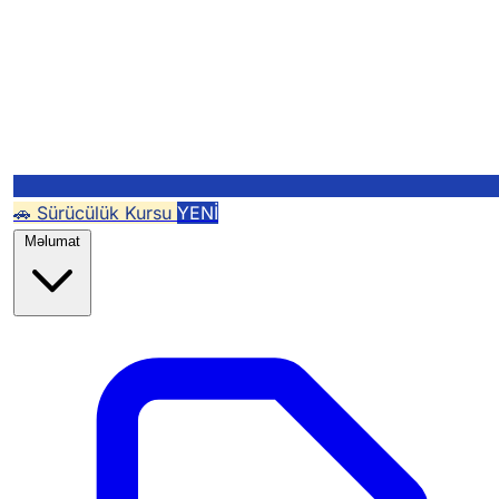
🚗 Sürücülük Kursu
YENİ
Məlumat