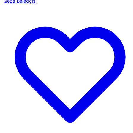
Qəza Bələdçisi