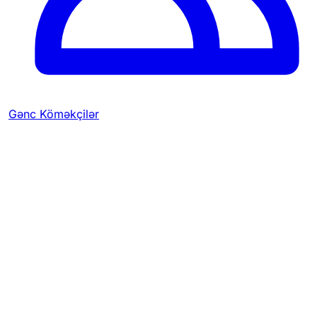
Gənc Köməkçilər