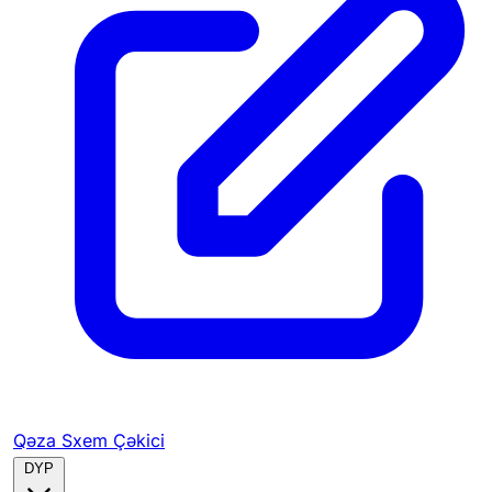
Qəza Sxem Çəkici
DYP