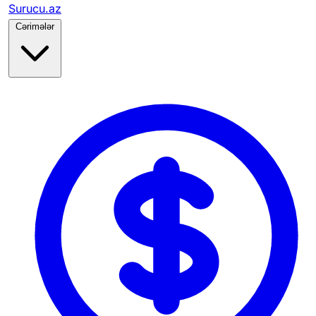
Surucu.az
Cərimələr