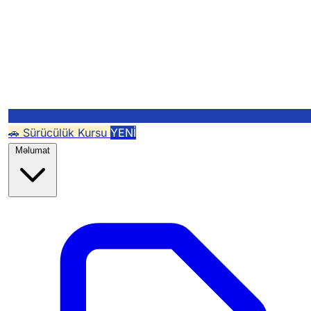
🚗 Sürücülük Kursu
YENİ
Məlumat