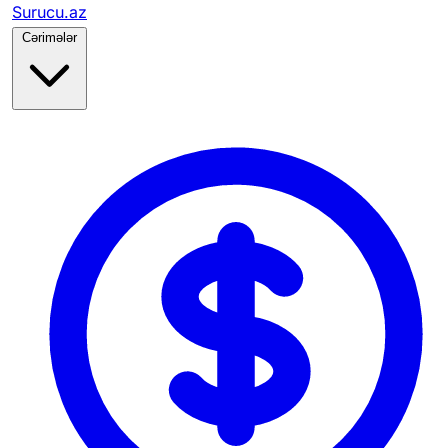
Surucu.az
Cərimələr