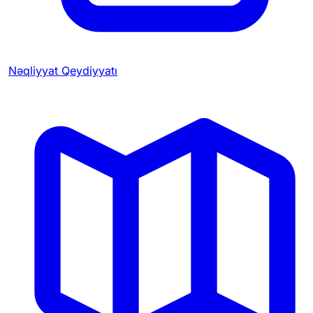
Nəqliyyat Qeydiyyatı