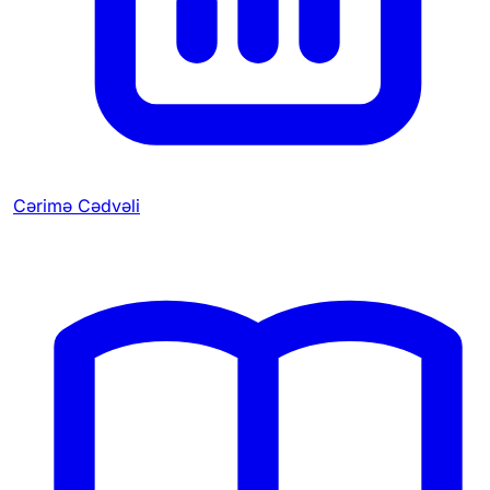
Cərimə Cədvəli