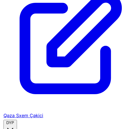
Qəza Sxem Çəkici
DYP