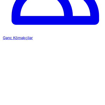
Gənc Köməkçilər