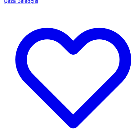
Qəza Bələdçisi