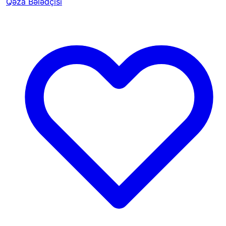
Qəza Bələdçisi