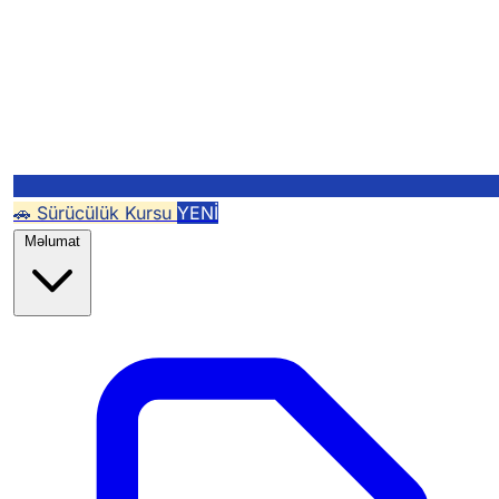
🚗 Sürücülük Kursu
YENİ
Məlumat