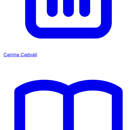
Cərimə Cədvəli