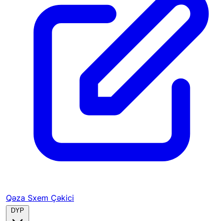
Qəza Sxem Çəkici
DYP