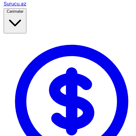
Surucu.az
Cərimələr