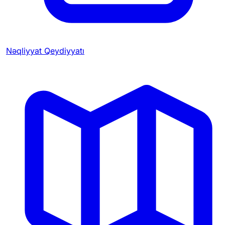
Nəqliyyat Qeydiyyatı