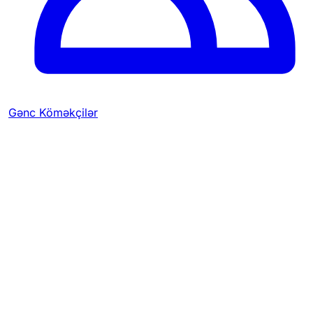
Gənc Köməkçilər