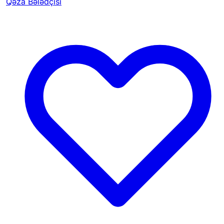
Qəza Bələdçisi