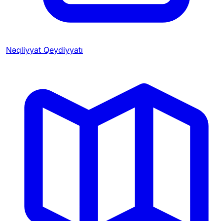
Nəqliyyat Qeydiyyatı