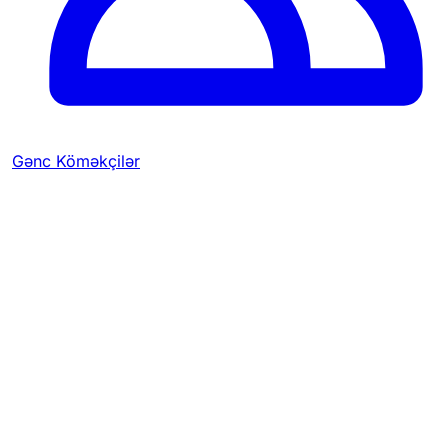
Gənc Köməkçilər