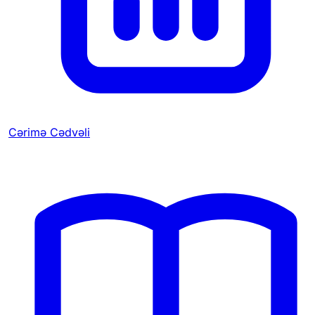
Cərimə Cədvəli