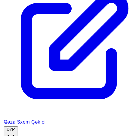
Qəza Sxem Çəkici
DYP