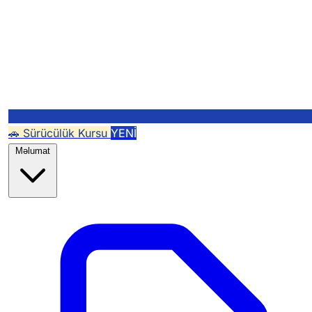
🚗 Sürücülük Kursu
YENİ
Məlumat