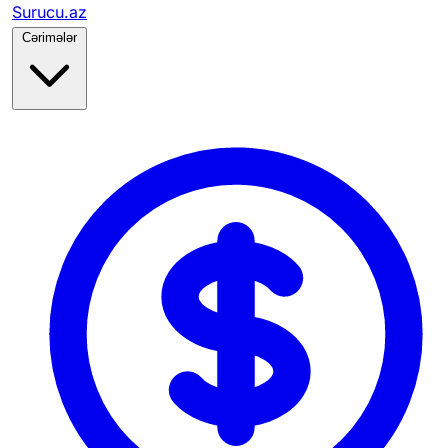
Surucu.az
Cərimələr